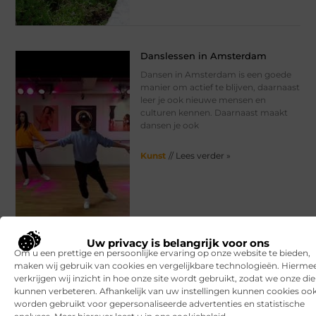
Danslessen in Amsterdam
Dansen in Amsterdam is een goede
manier om actief te blijven, daarnaast
leer je ook nieuwe mensen en
culturen kennen. Daarnaast maakt
dansen je ook
Kunst
// Lees verder »
Uw privacy is belangrijk voor ons
Om u een prettige en persoonlijke ervaring op onze website te bieden,
maken wij gebruik van cookies en vergelijkbare technologieën. Hierme
verkrijgen wij inzicht in hoe onze site wordt gebruikt, zodat we onze di
kunnen verbeteren. Afhankelijk van uw instellingen kunnen cookies oo
worden gebruikt voor gepersonaliseerde advertenties en statistische
Leuke culturele activiteiten voor