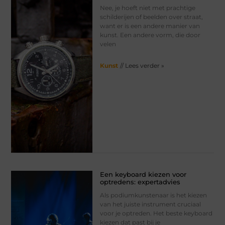
Nee, je hoeft niet met prachtige
schilderijen of beelden over straat,
want er is een andere manier van
kunst. Een andere vorm, die door
velen
Kunst
// Lees verder »
Een keyboard kiezen voor
optredens: expertadvies
Als podiumkunstenaar is het kiezen
van het juiste instrument cruciaal
voor je optreden. Het beste keyboard
kiezen dat past bij je