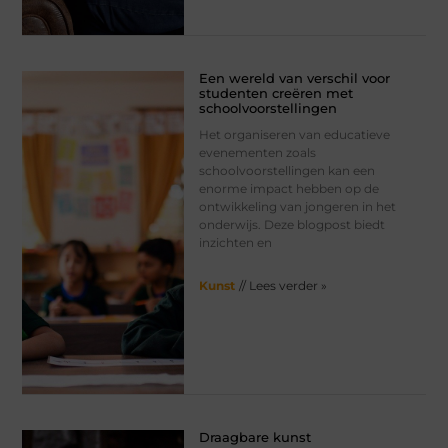
Een wereld van verschil voor
studenten creëren met
schoolvoorstellingen
Het organiseren van educatieve
evenementen zoals
schoolvoorstellingen kan een
enorme impact hebben op de
ontwikkeling van jongeren in het
onderwijs. Deze blogpost biedt
inzichten en
Kunst
// Lees verder »
Draagbare kunst