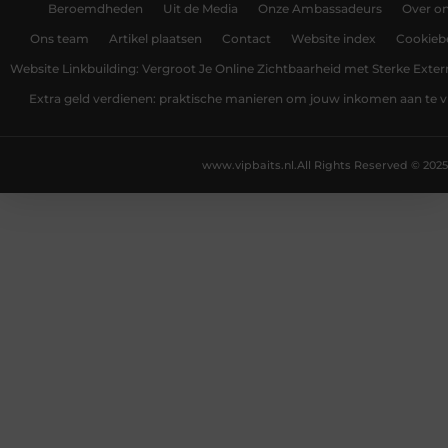
Beroemdheden
Uit de Media
Onze Ambassadeurs
Over o
Ons team
Artikel plaatsen
Contact
Website index
Cookiebe
Website Linkbuilding: Vergroot Je Online Zichtbaarheid met Sterke Exter
Extra geld verdienen: praktische manieren om jouw inkomen aan te v
www.vipbaits.nl.
All Rights Reserved © 2025