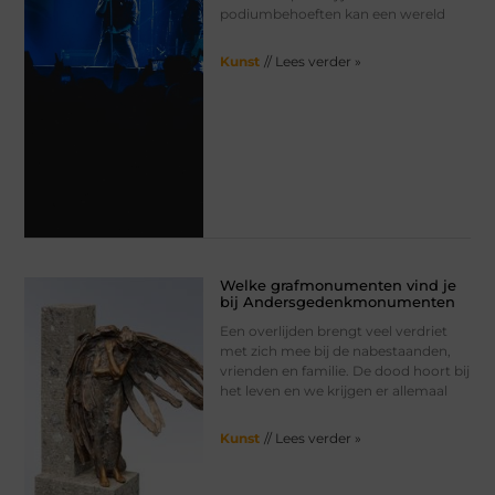
podiumbehoeften kan een wereld
Kunst
// Lees verder »
Welke grafmonumenten vind je
bij Andersgedenkmonumenten
Een overlijden brengt veel verdriet
met zich mee bij de nabestaanden,
vrienden en familie. De dood hoort bij
het leven en we krijgen er allemaal
Kunst
// Lees verder »