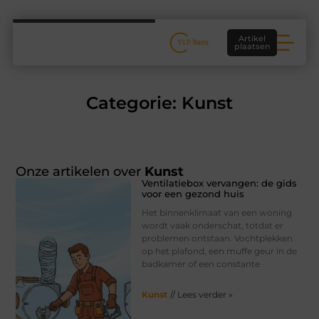
Artikel
plaatsen
Categorie: Kunst
Onze artikelen over
Kunst
Ventilatiebox vervangen: de gids
voor een gezond huis
Het binnenklimaat van een woning
wordt vaak onderschat, totdat er
problemen ontstaan. Vochtplekken
op het plafond, een muffe geur in de
badkamer of een constante
Kunst
// Lees verder »