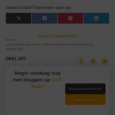
Goed artikel? Deel hem dan op:
X
Facebook
Pinterest
LinkedIn
(Twitter)
Tags en Categorieën:
Kunst
,
basisonderwijs
,
circus
,
cultuureducatie
,
kunstonderwijs
,
workshops
DEEL DIT:
Begin vandaag nog
met bloggen op
V.I.P.
Baits
Stuur ons een bericht
Registreer hier