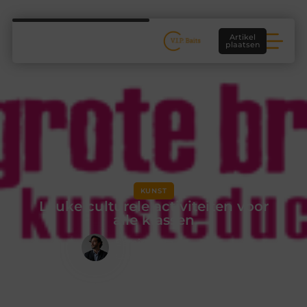
Artikel
plaatsen
KUNST
Leuke culturele activiteiten voor
alle klassen
Samir Blom
Contentcurator & Schrijver