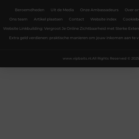
Beroemdheden
Uit de Media
Onze Ambassadeurs
Over o
Ons team
Artikel plaatsen
Contact
Website index
Cookiebe
Website Linkbuilding: Vergroot Je Online Zichtbaarheid met Sterke Exter
Extra geld verdienen: praktische manieren om jouw inkomen aan te v
www.vipbaits.nl.
All Rights Reserved © 2025