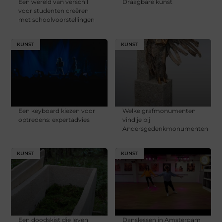
Een wereld van verschil
Draagbare kunst
voor studenten creëren
met schoolvoorstellingen
KUNST
KUNST
Een keyboard kiezen voor
Welke grafmonumenten
optredens: expertadvies
vind je bij
Andersgedenkmonumenten
KUNST
KUNST
Een doodskist die leven
Danslessen in Amsterdam