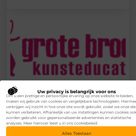
Uw privacy is belangrijk voor ons
Leuke culturele activiteiten voor alle klassen
Om u een prettige en persoonlijke ervaring op onze website te bieden,
maken wij gebruik van cookies en vergelijkbare technologieën. Hierme
RECENTE BERICHTEN
verkrijgen wij inzicht in hoe onze site wordt gebruikt, zodat we onze di
kunnen verbeteren. Afhankelijk van uw instellingen kunnen cookies oo
7 tips voor het kiezen van een luxe vakantiepark
worden gebruikt voor gepersonaliseerde advertenties en statistische
analyses. Meer hierover leest u in ons cookiebeleid.
Waar let je op bij het kiezen van een vakantiepark?
Alles Toestaan