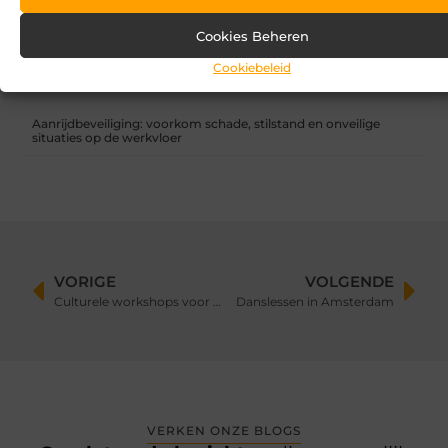
Overkapping in fases: zo begin je slim en breid je later uit
Cookies Beheren
Zandbak schoon en diervriendelijk houden
Cookiebeleid
Vind de perfecte garage in Eerbeek
Aanrijdbeveiliging: voorkom schade, stilstand en onveilige
situaties op de werkvloer
VORIGE
VOLGENDE
Culturele workshops voor de middelbare school
Danslessen in Amsterdam
VERKEN ONZE BLOGS