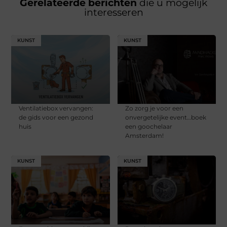
Gerelateerde berichten
die u mogelijk
interesseren
KUNST
KUNST
Ventilatiebox vervangen:
Zo zorg je voor een
de gids voor een gezond
onvergetelijke event…boek
huis
een goochelaar
Amsterdam!
KUNST
KUNST