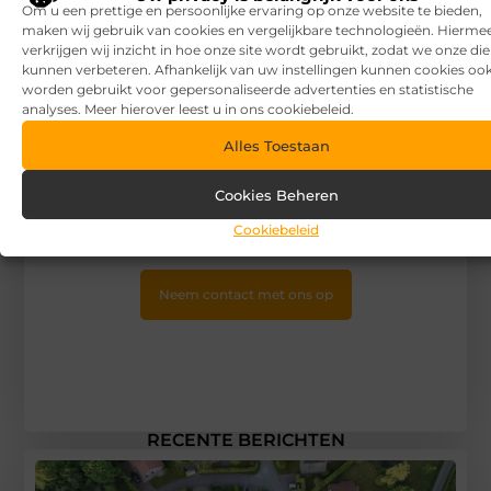
Om u een prettige en persoonlijke ervaring op onze website te bieden,
maken wij gebruik van cookies en vergelijkbare technologieën. Hierme
verkrijgen wij inzicht in hoe onze site wordt gebruikt, zodat we onze di
kunnen verbeteren. Afhankelijk van uw instellingen kunnen cookies oo
worden gebruikt voor gepersonaliseerde advertenties en statistische
analyses. Meer hierover leest u in ons cookiebeleid.
Alles Toestaan
Sluit je aan bij V.I.P. Baits
Cookies Beheren
Heb je vragen of wil je meteen aan de slag? Neem vandaag
nog contact met ons op en ontdek wat onze blog voor jou
Cookiebeleid
kan betekenen!
Neem contact met ons op
RECENTE BERICHTEN