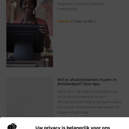
beginnen met een baan als
orderpicker.
Games
// Lees verder »
Wil je afvalcontainers huren in
Amsterdam? Drie tips
Woon je in de regio Amsterdam en
wil je afvalcontainers huren?
Bijvoorbeeld omdat je als particuliere
klant gaat verbouwen, een pand wil
slopen of grondig
Games
// Lees verder »
Uw privacy is belangrijk voor ons