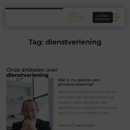
Artikel
plaatsen
Tag: dienstverlening
Onze artikelen over
dienstverlening
Wat is nu precies een
allriskverzekering?
Veel mensen kiezen bij hun eerste
auto voor een allriskverzekering.
Logisch, want dat biedt veel
zekerheid en veiligheid. Het wordt
gezien als een verzekering die
Games
// Lees verder »