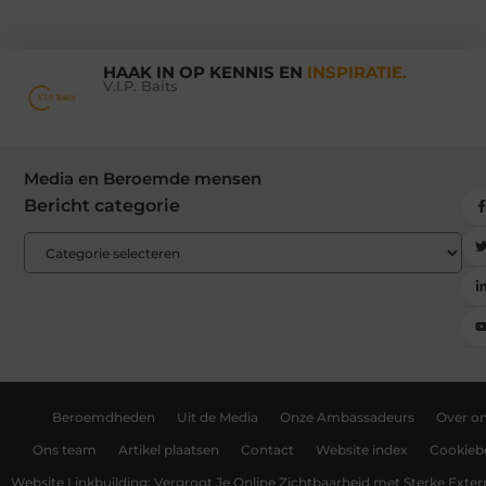
HAAK IN OP KENNIS EN
INSPIRATIE.
V.I.P. Baits
Media en Beroemde mensen
Bericht categorie
Beroemdheden
Uit de Media
Onze Ambassadeurs
Over o
Ons team
Artikel plaatsen
Contact
Website index
Cookiebe
Website Linkbuilding: Vergroot Je Online Zichtbaarheid met Sterke Exter