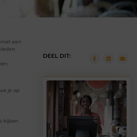
n met een
ekleden
DEEL DIT:
 een
 we je op
e kijken