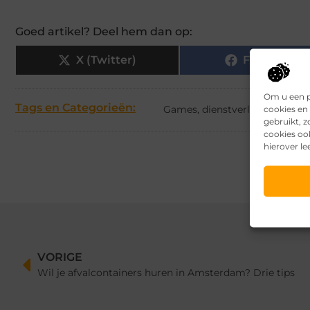
Goed artikel? Deel hem dan op:
X (Twitter)
Facebook
Om u een p
Tags en Categorieën:
Games
,
dienstverlening
cookies en 
gebruikt, 
cookies oo
hierover le
VORIGE
Wil je afvalcontainers huren in Amsterdam? Drie tips