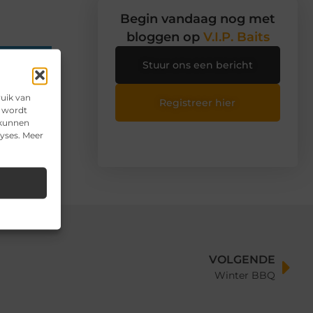
Begin vandaag nog met
bloggen op
V.I.P. Baits
n
Stuur ons een bericht
ruik van
Registreer hier
e wordt
 kunnen
lyses. Meer
VOLGENDE
Winter BBQ