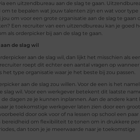
via een uitzendbureau aan de slag te gaan. Uitzendbure
id om te bepalen wat jouw talenten zijn en wat voor type
j jou om voor een grote organisatie aan de slag te gaan of
ken? Een recruiter van een uitzendbureau kan je goed h
 als orderpicker bij aan de slag te gaan.
 aan de slag wil
orderpicker aan de slag wil, dan lijkt het misschien als ee
recruiter roept dit echter een aantal vragen op wanneer hi
s het type organisatie waar je het beste bij zou passen.
derpicker aan de slag zou willen. Voor de een is het namel
de slag wil. Voor een werkgever betekent dit laatste name
ft de dagen ze je kunnen inplannen. Aan de andere kant k
 naar je toekomstige werkgever laten zien door een groot
oorbeeld door ook voor of na lessen op school een paar 
 bereidheid om flexibiliteit te tonen om in drukkere per
riodes, dan toon je je meerwaarde naar je toekomstige