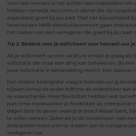
Voor veel mensen is het echter veel makkelijker om 
hebben namelijk recruiters in dienst die zijn opgele
organisatie goed bij jou past. Past het bijvoorbeeld bi
liever bij een MKB-distributiecentrum gaan orderpic
het zoeken van een werkgever die goed bij jou past om
Tip 2. Bedenk voor je solliciteert voor hoeveel uur je
Als je solliciteert op een vacature omdat je graag als 
sollicitatie die maar een ding kan betekenen. Bij een 
jouw sollicitatie in behandeling neemt. Een daarvan i
Een andere belangrijke vraag is hoeveel uur jij als or
bijbaan terwijl de ander fulltime als orderpicker aan 
ze waarschijnlijk meer flexibiliteit hebben wat betre
part-time medewerker je flexibiliteit als orderpicker
dagen door te geven waarop je beschikbaar bent, bijv
te willen werken. Zeker als je dit combineert met een
orderpicker meer uren te draaien dan in rustigere pe
werkgever toe.