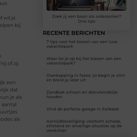
aus
Zoek jij een baan als orderpicker?
 wil je
Drie tips
elpen bij
RECENTE BERICHTEN
7 tips voor het kiezen van een luxe
vakantiepark
n
Waar let je op bij het kiezen van een
j of zij
vakantiepark?
Overkapping in fases: zo begin je slim
en breid je later uit
ijk een
lijk dat
Zandbak schoon en diervriendelijk
un je als
houden
 aantal
Vind de perfecte garage in Eerbeek
uurtjes
iodes als
Aanrijdbeveiliging: voorkom schade,
stilstand en onveilige situaties op de
werkvloer