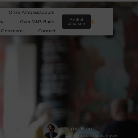
Onze Ambassadeurs
Artikel
ia
Over V.I.P. Baits
plaatsen
Ons team
Contact
Samir Blom
Contentcurator & Schrijver