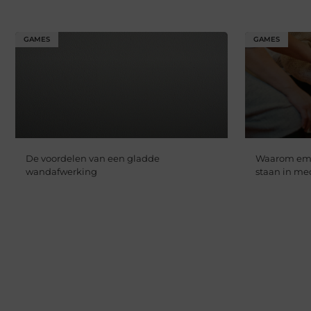
GAMES
GAMES
De voordelen van een gladde
Waarom empa
wandafwerking
staan in me