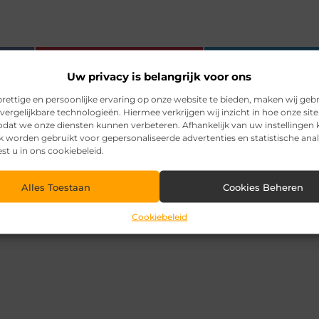
Pinterest
LinkedI
Uw privacy is belangrijk voor ons
rettige en persoonlijke ervaring op onze website te bieden, maken wij geb
vergelijkbare technologieën. Hiermee verkrijgen wij inzicht in hoe onze sit
zodat we onze diensten kunnen verbeteren. Afhankelijk van uw instellingen
k worden gebruikt voor gepersonaliseerde advertenties en statistische ana
est u in ons cookiebeleid.
Alles Toestaan
Cookies Beheren
Cookiebeleid