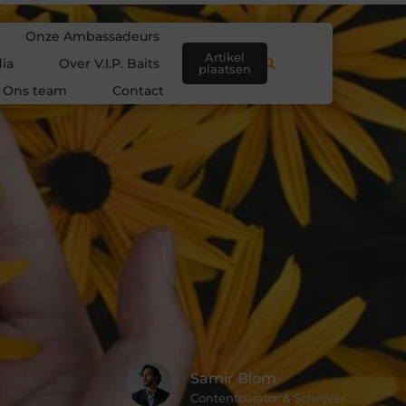
Onze Ambassadeurs
Artikel
ia
Over V.I.P. Baits
plaatsen
Ons team
Contact
Samir Blom
Contentcurator & Schrijver