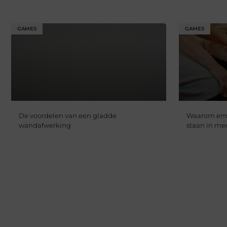
GAMES
GAMES
De voordelen van een gladde
Waarom empa
wandafwerking
staan in me