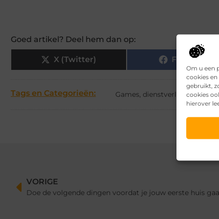
Goed artikel? Deel hem dan op:
X (Twitter)
Facebook
Om u een p
cookies en 
gebruikt, 
Tags en Categorieën:
Games
,
dienstverlening
cookies oo
hierover le
VORIGE
Doe de volgende dingen voordat je jouw eerste huis ga