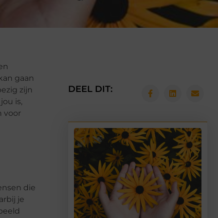
ren
 kan gaan
DEEL DIT:
ezig zijn
ou is,
n voor
ensen die
rbij je
rbeeld