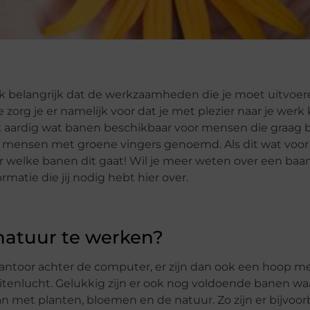
lijk belangrijk dat de werkzaamheden die je moet uitvoe
zorg je er namelijk voor dat je met plezier naar je werk
 ook aardig wat banen beschikbaar voor mensen die graag b
mensen met groene vingers genoemd. Als dit wat voor j
er welke banen dit gaat! Wil je meer weten over een baa
atie die jij nodig hebt hier over.
natuur te werken?
ntoor achter de computer, er zijn dan ook een hoop m
buitenlucht. Gelukkig zijn er ook nog voldoende banen waa
an met planten, bloemen en de natuur. Zo zijn er bijvoo