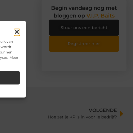
Begin vandaag nog met
bloggen op
V.I.P. Baits
Stuur ons een bericht
n
ruik van
Registreer hier
e wordt
 kunnen
lyses. Meer
VOLGENDE
Hoe zet je KPI’s in voor je bedrijf?