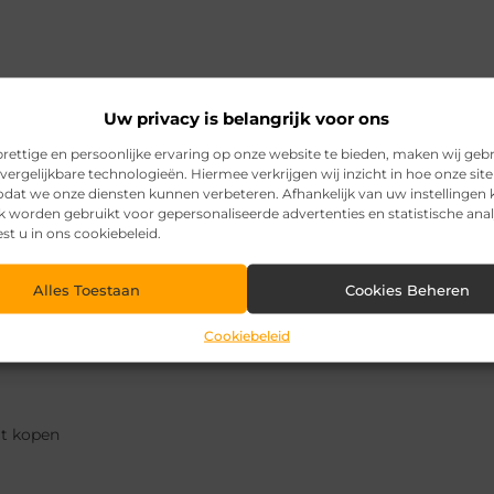
Uw privacy is belangrijk voor ons
Pinterest
LinkedI
rettige en persoonlijke ervaring op onze website te bieden, maken wij geb
vergelijkbare technologieën. Hiermee verkrijgen wij inzicht in hoe onze sit
zodat we onze diensten kunnen verbeteren. Afhankelijk van uw instellingen
k worden gebruikt voor gepersonaliseerde advertenties en statistische ana
est u in ons cookiebeleid.
Alles Toestaan
Cookies Beheren
Cookiebeleid
at kopen