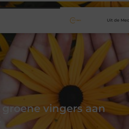
Uit de Med
 groene vingers aan
t