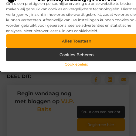
marketing — of je nu alles zelf wilt doen, of
Om u een prettige en persoonlijke ervaring op onze website te bieden,
maken wij gebruik van cookies en vergelijkbare technologieën. Hierme
gewoon lekker wilt uitbesteden.
verkrijgen wij inzicht in hoe onze site wordt gebruikt, zodat we onze di
kunnen verbeteren. Afhankelijk van uw instellingen kunnen cookies oo
worden gebruikt voor gepersonaliseerde advertenties en statistische
Goed artikel? Deel hem dan op:
analyses. Meer hierover leest u in ons cookiebeleid.
Alles Toestaan
X
Facebook
Pinterest
LinkedIn
(Twitter)
Cookies Beheren
Tags en Categorieën:
Cookiebeleid
Zakelijk
,
digital marketing
,
Marketing
,
ondernemen
DEEL DIT:
Begin vandaag nog
met bloggen op
V.I.P.
Baits
Stuur ons een bericht
Registreer hier