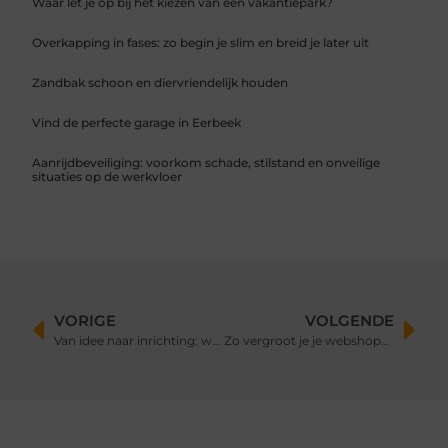
Waar let je op bij het kiezen van een vakantiepark?
Overkapping in fases: zo begin je slim en breid je later uit
Zandbak schoon en diervriendelijk houden
Vind de perfecte garage in Eerbeek
Aanrijdbeveiliging: voorkom schade, stilstand en onveilige
situaties op de werkvloer
VORIGE
VOLGENDE
Van idee naar inrichting: waar begin je?
Zo vergroot je je webshopbereik