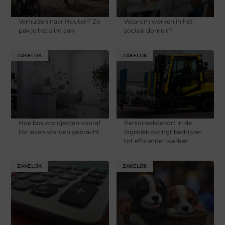
Verhuizen naar Houten? Zo
Waarom werken in het
pak je het slim aan
sociaal domein?
ZAKELIJK
ZAKELIJK
Hoe bouwprojecten vooraf
Personeelstekort in de
tot leven worden gebracht
logistiek dwingt bedrijven
tot efficiënter werken
ZAKELIJK
ZAKELIJK