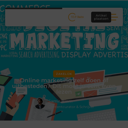
Artikel
plaatsen
ZAKELIJK
Online marketing zelf doen of
uitbesteden? Dit moet je écht even
lezen
Samir Blom
Contentcurator & Schrijver