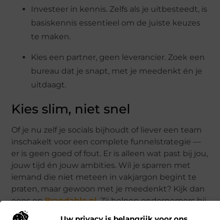
Investeer in kennis. Zelfs als je uitbesteedt, is
basiskennis essentieel om de juiste keuzes
te maken.
Kies een partner, geen leverancier. Zoek een
bureau dat je snapt, met je meedenkt én je
uitdaagt.
Kies slim, niet snel
Of je nu zelf je socials bijhoudt of liever een team
inschakelt voor een complete funnelstrategie —
er is geen goed of fout. Er is alleen wat past bij jou,
jouw tijd én jouw ambities. Wil je sparren met
iemand die niet meteen in vakjargon begint te
praten, maar gewoon met je meedenkt? Kijk dan
eens op
Brandable.nl
. Zij helpen ondernemers bij
het maken van slimme keuzes in online
Uw privacy is belangrijk voor ons