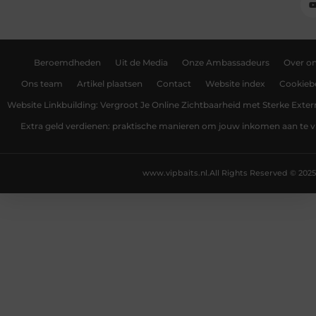
Beroemdheden
Uit de Media
Onze Ambassadeurs
Over o
Ons team
Artikel plaatsen
Contact
Website index
Cookiebe
Website Linkbuilding: Vergroot Je Online Zichtbaarheid met Sterke Exter
Extra geld verdienen: praktische manieren om jouw inkomen aan te v
www.vipbaits.nl.
All Rights Reserved © 2025