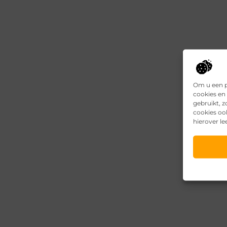
Om u een p
cookies en 
gebruikt, 
cookies oo
hierover le