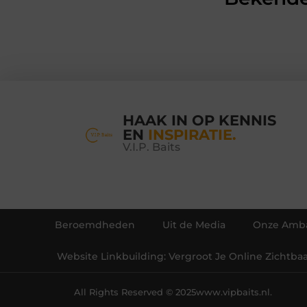
HAAK IN OP KENNIS
EN
INSPIRATIE.
V.I.P. Baits
Beroemdheden
Uit de Media
Onze Amba
Website Linkbuilding: Vergroot Je Online Zichtba
All Rights Reserved © 2025
www.vipbaits.nl.