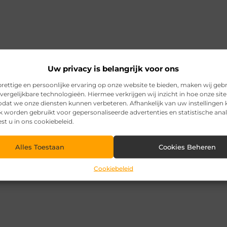
Uw privacy is belangrijk voor ons
rettige en persoonlijke ervaring op onze website te bieden, maken wij geb
vergelijkbare technologieën. Hiermee verkrijgen wij inzicht in hoe onze sit
zodat we onze diensten kunnen verbeteren. Afhankelijk van uw instellingen
k worden gebruikt voor gepersonaliseerde advertenties en statistische ana
est u in ons cookiebeleid.
Alles Toestaan
Cookies Beheren
Cookiebeleid