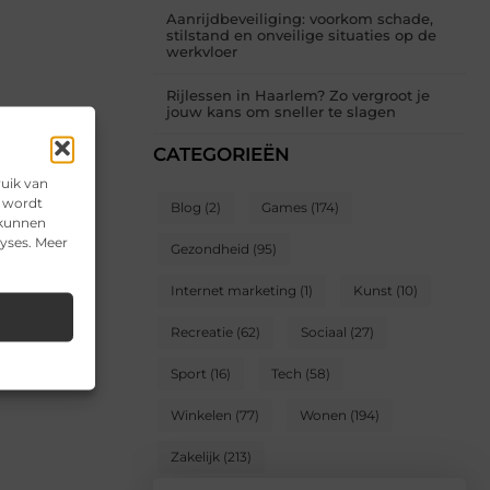
Aanrijdbeveiliging: voorkom schade,
stilstand en onveilige situaties op de
werkvloer
Rijlessen in Haarlem? Zo vergroot je
jouw kans om sneller te slagen
CATEGORIEËN
ruik van
e wordt
Blog
(2)
Games
(174)
 kunnen
lyses. Meer
Gezondheid
(95)
Internet marketing
(1)
Kunst
(10)
Recreatie
(62)
Sociaal
(27)
Sport
(16)
Tech
(58)
Winkelen
(77)
Wonen
(194)
Zakelijk
(213)