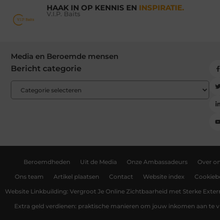
HAAK IN OP KENNIS EN
INSPIRATIE.
V.I.P. Baits
Media en Beroemde mensen
Bericht categorie
Beroemdheden
Uit de Media
Onze Ambassadeurs
Over o
Ons team
Artikel plaatsen
Contact
Website index
Cookiebe
Website Linkbuilding: Vergroot Je Online Zichtbaarheid met Sterke Exter
Extra geld verdienen: praktische manieren om jouw inkomen aan te v