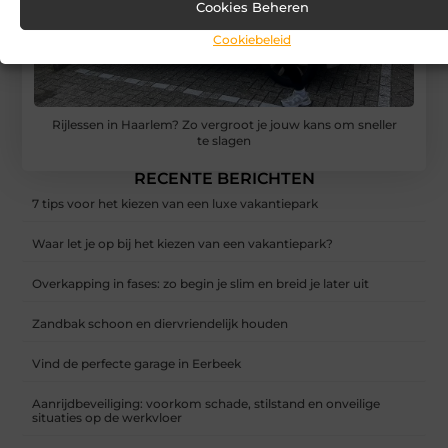
Cookies Beheren
Cookiebeleid
Rijlessen in Haarlem? Zo vergroot je jouw kans om sneller
te slagen
RECENTE BERICHTEN
7 tips voor het kiezen van een luxe vakantiepark
Waar let je op bij het kiezen van een vakantiepark?
Overkapping in fases: zo begin je slim en breid je later uit
Zandbak schoon en diervriendelijk houden
Vind de perfecte garage in Eerbeek
Aanrijdbeveiliging: voorkom schade, stilstand en onveilige
situaties op de werkvloer