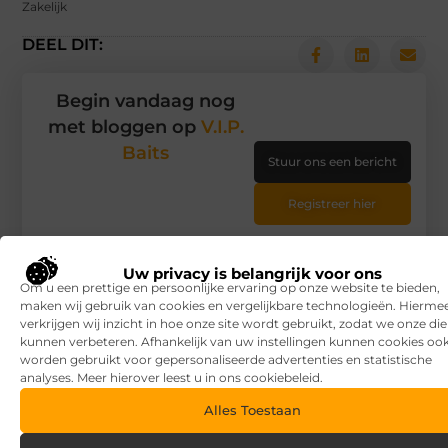
Zakelijk
DEEL DIT:
Begin vandaag nog
met bloggen op
V.I.P.
Baits
Stuur ons een bericht
Registreer hier
Uw privacy is belangrijk voor ons
Om u een prettige en persoonlijke ervaring op onze website te bieden,
maken wij gebruik van cookies en vergelijkbare technologieën. Hierme
verkrijgen wij inzicht in hoe onze site wordt gebruikt, zodat we onze di
kunnen verbeteren. Afhankelijk van uw instellingen kunnen cookies oo
worden gebruikt voor gepersonaliseerde advertenties en statistische
analyses. Meer hierover leest u in ons cookiebeleid.
Alles Toestaan