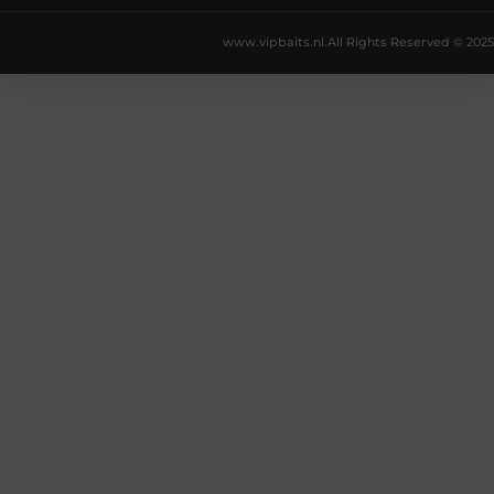
www.vipbaits.nl.
All Rights Reserved © 2025