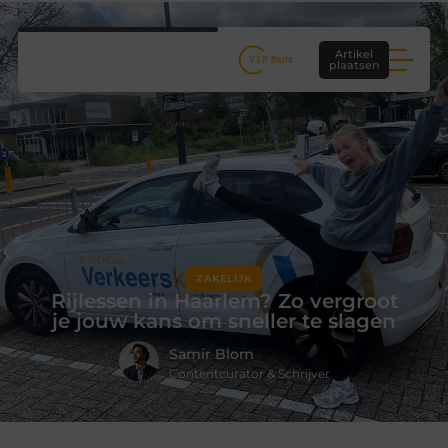
Artikel
plaatsen
ZAKELIJK
Rijlessen in Haarlem? Zo vergroot
je jouw kans om sneller te slagen
Samir Blom
Contentcurator & Schrijver