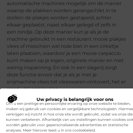
automatische machines mogelijk om de manier
waarop de plakken worden gerangschikt in te
stellen: de plakjes worden gestapeld, achter
elkaar geplaatst, naast elkaar gelegd of zelfs in
een rondje. Op deze manier kun je als je de
machine gebruikt in een restaurant mooie plakjes
vlees of misschien wel rode biet in een cirkeltje
laten plaatsen, waardoor je een mooie carpaccio
kunt maken op je eigen, originele manier en met
weinig inspanning. En ook in een slagerij zorgt
deze functie ervoor dat je als je met je
snijmachine vlees tot vleeswaren omtovert, het er
goed uit komt te zien.
Uw privacy is belangrijk voor ons
Om u een prettige en persoonlijke ervaring op onze website te bieden,
Goed artikel? Deel hem dan op:
maken wij gebruik van cookies en vergelijkbare technologieën. Hierme
verkrijgen wij inzicht in hoe onze site wordt gebruikt, zodat we onze di
X
Facebook
Pinterest
LinkedIn
kunnen verbeteren. Afhankelijk van uw instellingen kunnen cookies oo
(Twitter)
worden gebruikt voor gepersonaliseerde advertenties en statistische
analyses. Meer hierover leest u in ons cookiebeleid.