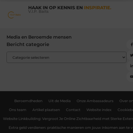
HAAK IN OP KENNIS EN
INSPIRATIE.
V.I.P. Baits
Media en Beroemde mensen
Bericht categorie
Beroemdheden
Uit de Media
Onze Ambassadeurs
Over o
Ons team
Artikel plaatsen
Contact
Website index
Cookiebe
Website Linkbuilding: Vergroot Je Online Zichtbaarheid met Sterke Exter
Extra geld verdienen: praktische manieren om jouw inkomen aan te v