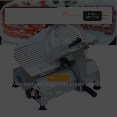
Artikel
plaatsen
WINKELEN
Met een snijmachine vlees snijden
Samir Blom
Contentcurator & Schrijver