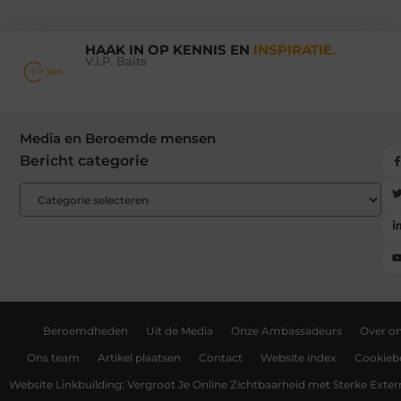
HAAK IN OP KENNIS EN
INSPIRATIE.
V.I.P. Baits
Media en Beroemde mensen
Bericht categorie
Beroemdheden
Uit de Media
Onze Ambassadeurs
Over o
Ons team
Artikel plaatsen
Contact
Website index
Cookiebe
Website Linkbuilding: Vergroot Je Online Zichtbaarheid met Sterke Exter