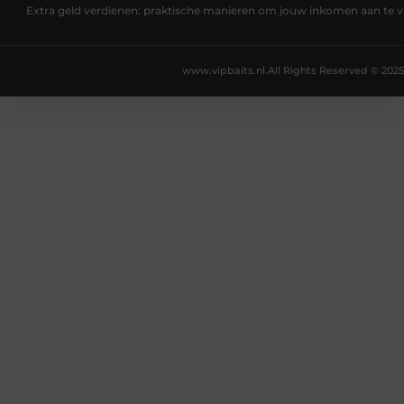
Extra geld verdienen: praktische manieren om jouw inkomen aan te v
www.vipbaits.nl.
All Rights Reserved © 2025