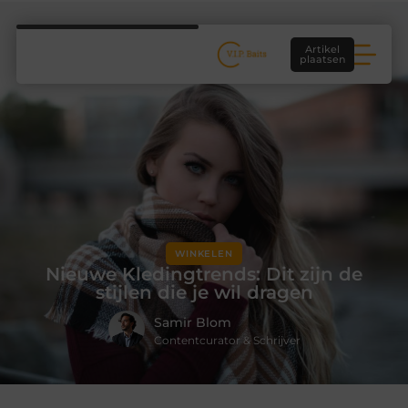
Artikel
plaatsen
WINKELEN
Nieuwe Kledingtrends: Dit zijn de
stijlen die je wil dragen
Samir Blom
Contentcurator & Schrijver