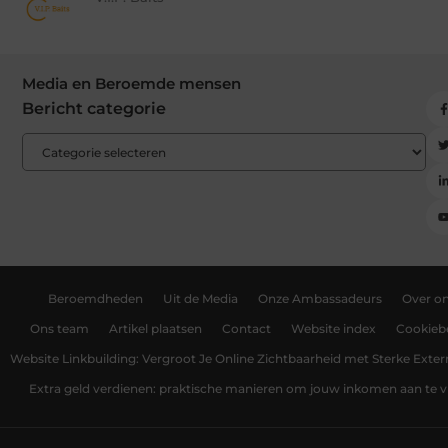
Media en Beroemde mensen
Bericht categorie
Beroemdheden
Uit de Media
Onze Ambassadeurs
Over o
Ons team
Artikel plaatsen
Contact
Website index
Cookiebe
Website Linkbuilding: Vergroot Je Online Zichtbaarheid met Sterke Exter
Extra geld verdienen: praktische manieren om jouw inkomen aan te v