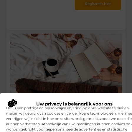
Registreer hier
Uw privacy is belangrijk voor ons
Om u een prettige en persoonlijke ervaring op onze website te bieden,
Ervaar het comfort en de schoonheid van Elizz Leggings
maken wij gebruik van cookies en vergelijkbare technologieën. Hierme
verkrijgen wij inzicht in hoe onze site wordt gebruikt, zodat we onze di
RECENTE BERICHTEN
kunnen verbeteren. Afhankelijk van uw instellingen kunnen cookies oo
worden gebruikt voor gepersonaliseerde advertenties en statistische
7 tips voor het kiezen van een luxe vakantiepark