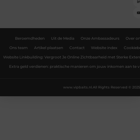
Beroemdheden
Uit de Media
Onze Ambassadeurs
Over o
Ons team
Artikel plaatsen
Contact
Website index
Cookiebe
Website Linkbuilding: Vergroot Je Online Zichtbaarheid met Sterke Exter
Extra geld verdienen: praktische manieren om jouw inkomen aan te v
www.vipbaits.nl.
All Rights Reserved © 2025