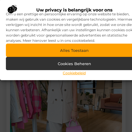
Uw privacy is belangrijk voor ons
Begin vandaag nog
Om u een prettige en persoonlijke ervaring op onze website te bieden,
met bloggen op
V.I.P.
maken wij gebruik van cookies en vergelijkbare technologieën. Hierme
verkrijgen wij inzicht in hoe onze site wordt gebruikt, zodat we onze di
Baits
Stuur ons een bericht
kunnen verbeteren. Afhankelijk van uw instellingen kunnen cookies oo
worden gebruikt voor gepersonaliseerde advertenties en statistische
analyses. Meer hierover leest u in ons cookiebeleid.
Registreer hier
Alles Toestaan
Cookies Beheren
Cookiebeleid