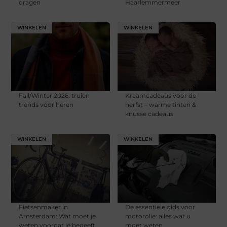
dragen
Haarlemmermeer
WINKELEN
WINKELEN
Fall/Winter 2026: truien
Kraamcadeaus voor de
trends voor heren
herfst – warme tinten &
knusse cadeaus
WINKELEN
WINKELEN
Fietsenmaker in
De essentiële gids voor
Amsterdam: Wat moet je
motorolie: alles wat u
weten voordat je begeeft
moet weten