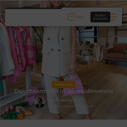
Artikel
plaatsen
WINKELEN
Duurzaamheid in de modewereld
Samir Blom
Contentcurator & Schrijver