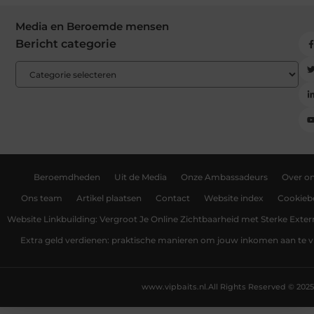
Media en Beroemde mensen
Bericht categorie
Beroemdheden
Uit de Media
Onze Ambassadeurs
Over o
Ons team
Artikel plaatsen
Contact
Website index
Cookiebe
Website Linkbuilding: Vergroot Je Online Zichtbaarheid met Sterke Exter
Extra geld verdienen: praktische manieren om jouw inkomen aan te v
www.vipbaits.nl.
All Rights Reserved © 2025