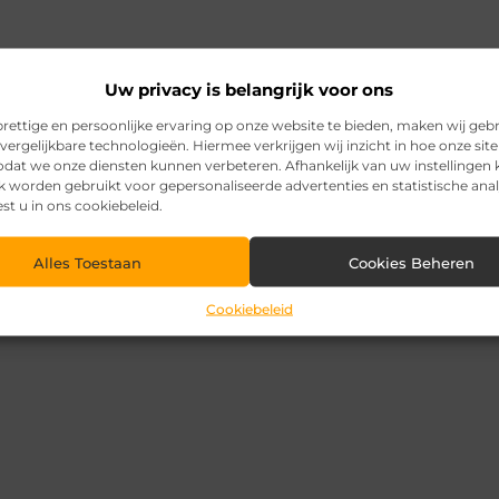
Uw privacy is belangrijk voor ons
rettige en persoonlijke ervaring op onze website te bieden, maken wij geb
vergelijkbare technologieën. Hiermee verkrijgen wij inzicht in hoe onze sit
zodat we onze diensten kunnen verbeteren. Afhankelijk van uw instellingen
k worden gebruikt voor gepersonaliseerde advertenties en statistische ana
est u in ons cookiebeleid.
Alles Toestaan
Cookies Beheren
Cookiebeleid