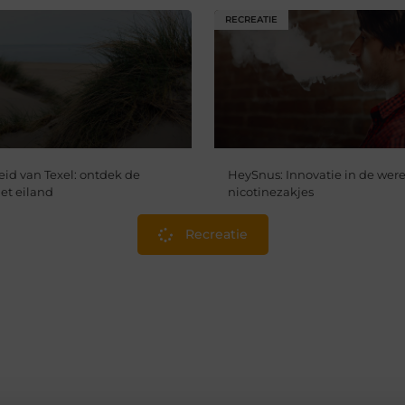
RECREATIE
id van Texel: ontdek de
HeySnus: Innovatie in de were
et eiland
nicotinezakjes
Recreatie