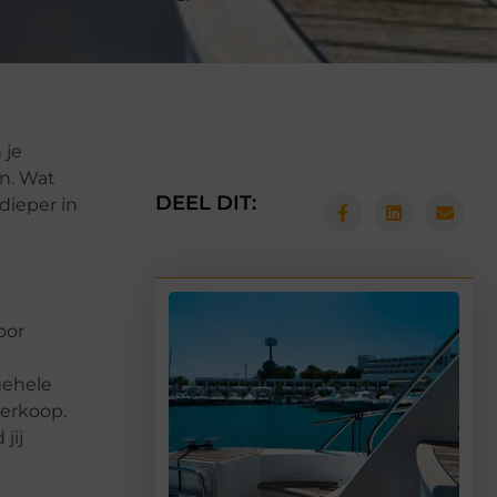
 je
n. Wat
DEEL DIT:
dieper in
oor
gehele
verkoop.
jij