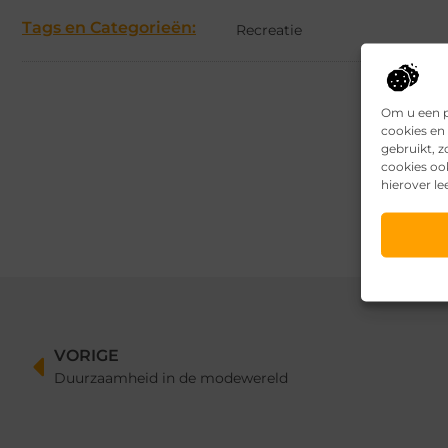
Tags en Categorieën:
Recreatie
Om u een p
cookies en 
gebruikt, 
cookies oo
hierover le
VORIGE
Duurzaamheid in de modewereld