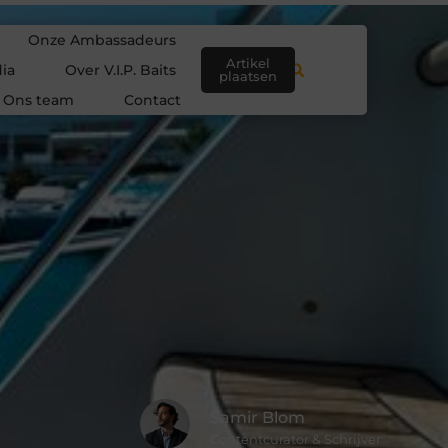
Onze Ambassadeurs
Artikel
ia
Over V.I.P. Baits
plaatsen
Ons team
Contact
Samir Blom
Contentcurator & Schrijver