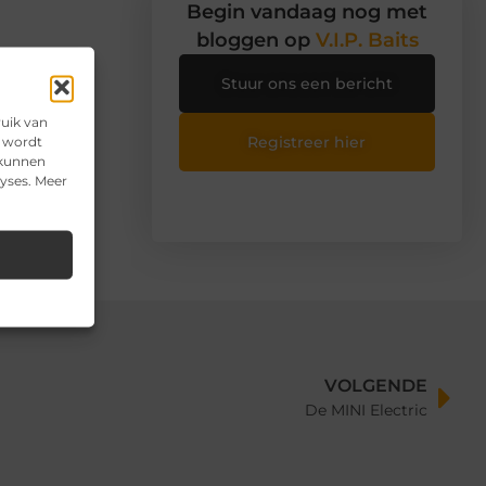
Begin vandaag nog met
bloggen op
V.I.P. Baits
Stuur ons een bericht
ruik van
Registreer hier
e wordt
 kunnen
lyses. Meer
VOLGENDE
De MINI Electric