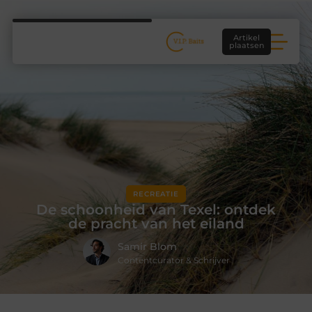
Artikel
plaatsen
RECREATIE
De schoonheid van Texel: ontdek
de pracht van het eiland
Samir Blom
Contentcurator & Schrijver