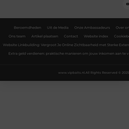
Beroemdheden
Uit de Media
Onze Ambassadeurs
Over o
Ons team
Artikel plaatsen
Contact
Website index
Cookiebe
Website Linkbuilding: Vergroot Je Online Zichtbaarheid met Sterke Exter
Extra geld verdienen: praktische manieren om jouw inkomen aan te v
www.vipbaits.nl.
All Rights Reserved © 2025