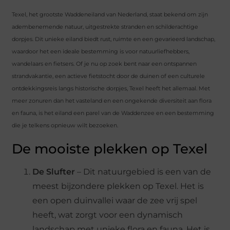
Texel, het grootste Waddeneiland van Nederland, staat bekend om zijn
adembenemende natuur, uitgestrekte stranden en schilderachtige
dorpjes. Dit unieke eiland biedt rust, ruimte en een gevarieerd landschap,
waardoor het een ideale bestemming is voor natuurliefhebbers,
wandelaars en fietsers. Of je nu op zoek bent naar een ontspannen
strandvakantie, een actieve fietstocht door de duinen of een culturele
ontdekkingsreis langs historische dorpjes, Texel heeft het allemaal. Met
meer zonuren dan het vasteland en een ongekende diversiteit aan flora
en fauna, is het eiland een parel van de Waddenzee en een bestemming
die je telkens opnieuw wilt bezoeken.
De mooiste plekken op Texel
De Slufter
– Dit natuurgebied is een van de
meest bijzondere plekken op Texel. Het is
een open duinvallei waar de zee vrij spel
heeft, wat zorgt voor een dynamisch
landschap met unieke flora en fauna. Het is