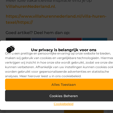
Meer luxe vakantievilla inspiratie vind je op
VillahurenNederland.nl
.
https://www.villahurennederland.nl/villa-huren-
texel/https://
Goed artikel? Deel hem dan op:
X
Facebook
Pinterest
LinkedIn
(Twitter)
Uw privacy is belangrijk voor ons
Om u een prettige en persoonlijke ervaring op onze website te bieden,
maken wij gebruik van cookies en vergelijkbare technologieën. Hierme
Tags en Categorieën:
verkrijgen wij inzicht in hoe onze site wordt gebruikt, zodat we onze di
Recreatie
,
texel
,
vakantie
,
vakantievilla
kunnen verbeteren. Afhankelijk van uw instellingen kunnen cookies oo
worden gebruikt voor gepersonaliseerde advertenties en statistische
DEEL DIT:
analyses. Meer hierover leest u in ons cookiebeleid.
Alles Toestaan
Begin vandaag nog
met bloggen op
V.I.P.
Cookies Beheren
Baits
Stuur ons een bericht
Cookiebeleid