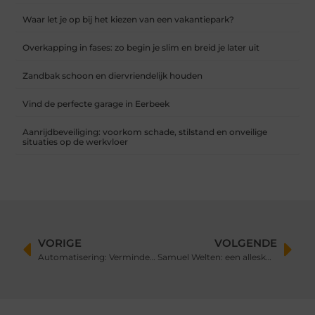
Waar let je op bij het kiezen van een vakantiepark?
Overkapping in fases: zo begin je slim en breid je later uit
Zandbak schoon en diervriendelijk houden
Vind de perfecte garage in Eerbeek
Aanrijdbeveiliging: voorkom schade, stilstand en onveilige
situaties op de werkvloer
VORIGE
VOLGENDE
Automatisering: Verminder repetitieve taken en verhoog efficiëntie​
Samuel Welten: een alleskunner in de Nederlandse entertainmentwereld