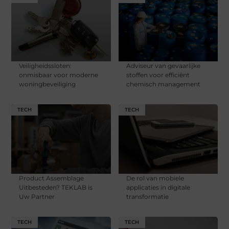
Veiligheidssloten:
Adviseur van gevaarlijke
onmisbaar voor moderne
stoffen voor efficiënt
woningbeveiliging
chemisch management
TECH
TECH
Product Assemblage
De rol van mobiele
Uitbesteden? TEKLAB is
applicaties in digitale
Uw Partner
transformatie
TECH
TECH