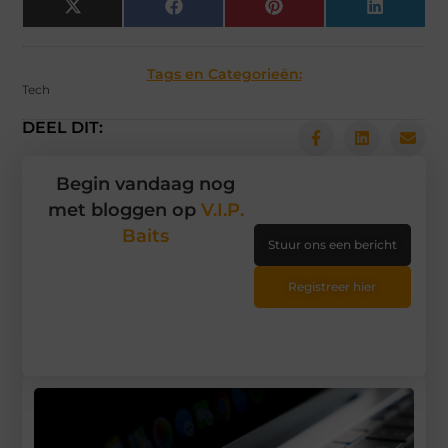
X
Facebook
Pinterest
LinkedIn
(Twitter)
Tags en Categorieën:
Tech
DEEL DIT:
Begin vandaag nog
met bloggen op
V.I.P.
Baits
Stuur ons een bericht
Registreer hier