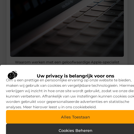
Waarom werken met een geloofwaardige Apple-specialist
voordelig is
Uw privacy is belangrijk voor ons
RECENTE BERICHTEN
Om u een prettige en persoonlijke ervaring op onze website te bieden,
maken wij gebruik van cookies en vergelijkbare technologieën. Hierme
7 tips voor het kiezen van een luxe vakantiepark
verkrijgen wij inzicht in hoe onze site wordt gebruikt, zodat we onze di
kunnen verbeteren. Afhankelijk van uw instellingen kunnen cookies oo
Waar let je op bij het kiezen van een vakantiepark?
worden gebruikt voor gepersonaliseerde advertenties en statistische
analyses. Meer hierover leest u in ons cookiebeleid.
Overkapping in fases: zo begin je slim en breid je later uit
Alles Toestaan
Zandbak schoon en diervriendelijk houden
Cookies Beheren
Vind de perfecte garage in Eerbeek