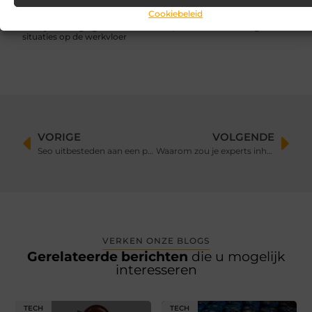
Cookiebeleid
Aanrijdbeveiliging: voorkom schade, stilstand en onveilige
situaties op de werkvloer
VORIGE
VOLGENDE
Seo uitbesteden aan een professional?
Waarom zou je experts inhuren voor het bouwen van aangepaste webapplicaties?
VERKEN ONZE BLOGS
Gerelateerde berichten
die u mogelijk
interesseren
TECH
TECH