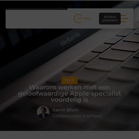
Artikel
plaatsen
TECH
Waarom werken met een
geloofwaardige Apple-specialist
voordelig is
Samir Blom
Contentcurator & Schrijver