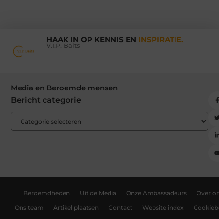
HAAK IN OP KENNIS EN
INSPIRATIE.
V.I.P. Baits
Media en Beroemde mensen
Bericht categorie
Beroemdheden
Uit de Media
Onze Ambassadeurs
Over o
Ons team
Artikel plaatsen
Contact
Website index
Cookiebe