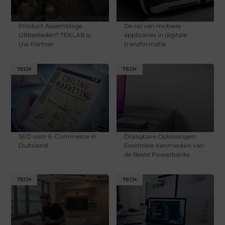
Product Assemblage
De rol van mobiele
Uitbesteden? TEKLAB is
applicaties in digitale
Uw Partner
transformatie
TECH
TECH
SEO voor E-Commerce in
Draagbare Oplossingen:
Duitsland
Essentiële Kenmerken van
de Beste Powerbanks
TECH
TECH