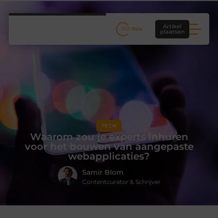
Artikel
plaatsen
TECH
Waarom zou je experts inhuren
voor het bouwen van aangepaste
webapplicaties?
Samir Blom
Contentcurator & Schrijver