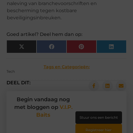
naleving van branchevoorschriften en
bescherming tegen kostbare
beveiligingsinbreuken.
Goed artikel? Deel hem dan op:
X
Facebook
Pinterest
LinkedIn
(Twitter)
Tags en Categorieën:
Tech
DEEL DIT:
Begin vandaag nog
met bloggen op
V.I.P.
Baits
Stuur ons een bericht
Registreer hier