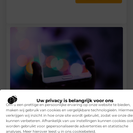
Uw privacy is belangrijk voor ons
Om u een prettige en persoonlijke ervaring op onze website te bieden,
Waarom zou je experts inhuren voor het bouwen van
maken wij gebruik van cookies en vergelijkbare technologieën. Hierme
aangepaste webapplicaties?
verkrijgen wij inzicht in hoe onze site wordt gebruikt, zodat we onze di
kunnen verbeteren. Afhankelijk van uw instellingen kunnen cookies oo
RECENTE BERICHTEN
worden gebruikt voor gepersonaliseerde advertenties en statistische
7 tips voor het kiezen van een luxe vakantiepark
analyses. Meer hierover leest u in ons cookiebeleid.