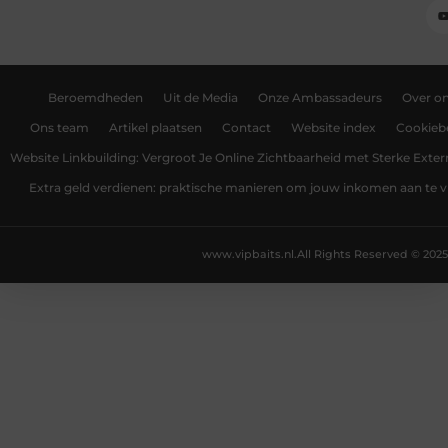
Beroemdheden
Uit de Media
Onze Ambassadeurs
Over o
Ons team
Artikel plaatsen
Contact
Website index
Cookiebe
Website Linkbuilding: Vergroot Je Online Zichtbaarheid met Sterke Exter
Extra geld verdienen: praktische manieren om jouw inkomen aan te v
www.vipbaits.nl.
All Rights Reserved © 2025