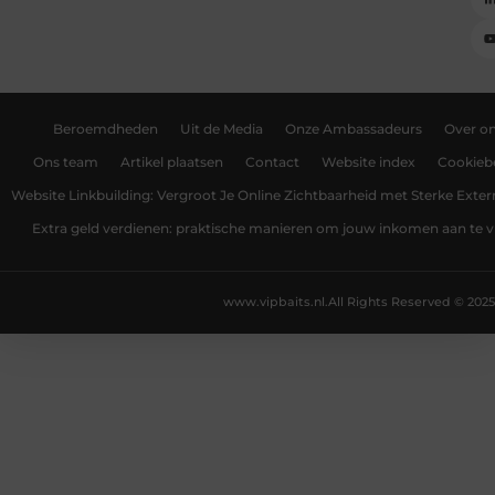
Beroemdheden
Uit de Media
Onze Ambassadeurs
Over o
Ons team
Artikel plaatsen
Contact
Website index
Cookiebe
Website Linkbuilding: Vergroot Je Online Zichtbaarheid met Sterke Exter
Extra geld verdienen: praktische manieren om jouw inkomen aan te v
www.vipbaits.nl.
All Rights Reserved © 2025