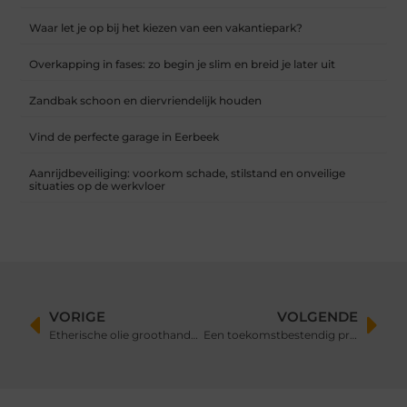
Waar let je op bij het kiezen van een vakantiepark?
Overkapping in fases: zo begin je slim en breid je later uit
Zandbak schoon en diervriendelijk houden
Vind de perfecte garage in Eerbeek
Aanrijdbeveiliging: voorkom schade, stilstand en onveilige
situaties op de werkvloer
VORIGE
VOLGENDE
Etherische olie groothandel en de kracht van vakmanschap
Een toekomstbestendig project starten met een duurzaam bouwbedrijf voor duurzaam bouwen