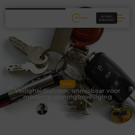
Artikel
plaatsen
TECH
Veiligheidssloten: onmisbaar voor
moderne woningbeveiliging
Samir Blom
Contentcurator & Schrijver