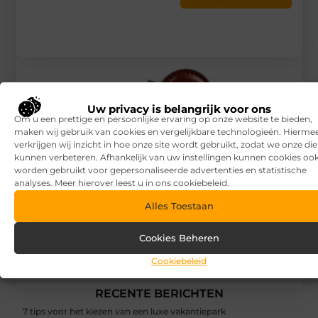
Uw privacy is belangrijk voor ons
Om u een prettige en persoonlijke ervaring op onze website te bieden,
maken wij gebruik van cookies en vergelijkbare technologieën. Hierme
verkrijgen wij inzicht in hoe onze site wordt gebruikt, zodat we onze di
kunnen verbeteren. Afhankelijk van uw instellingen kunnen cookies oo
worden gebruikt voor gepersonaliseerde advertenties en statistische
analyses. Meer hierover leest u in ons cookiebeleid.
Alles Toestaan
Cookies Beheren
Veiligheidssloten: onmisbaar voor moderne
Cookiebeleid
woningbeveiliging
RECENTE BERICHTEN
7 tips voor het kiezen van een luxe vakantiepark