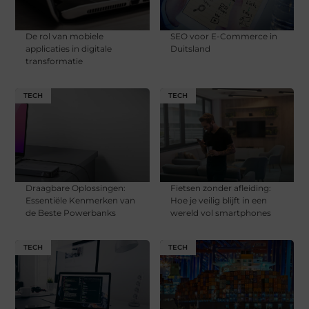
De rol van mobiele
SEO voor E-Commerce in
applicaties in digitale
Duitsland
transformatie
TECH
TECH
Draagbare Oplossingen:
Fietsen zonder afleiding:
Essentiële Kenmerken van
Hoe je veilig blijft in een
de Beste Powerbanks
wereld vol smartphones
TECH
TECH