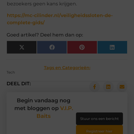
bezoekers geen kans krijgen.
https://mc-cilinder.nl/veiligheidssloten-de-
complete-gids/
Goed artikel? Deel hem dan op:
X
Facebook
Pinterest
LinkedIn
(Twitter)
Tags en Categorieën:
Tech
DEEL DIT:
Begin vandaag nog
met bloggen op
V.I.P.
Baits
Stuur ons een bericht
Registreer hier