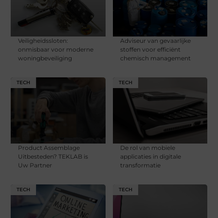
Veiligheidssloten:
Adviseur van gevaarlijke
onmisbaar voor moderne
stoffen voor efficiënt
woningbeveiliging
chemisch management
TECH
TECH
Product Assemblage
De rol van mobiele
Uitbesteden? TEKLAB is
applicaties in digitale
Uw Partner
transformatie
TECH
TECH