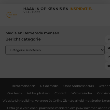
HAAK IN OP KENNIS EN
INSPIRATIE.
V.I.P. Baits
Media en Beroemde mensen
Bericht categorie
Beroemdheden
Uit de Media
Onze Ambassadeurs
Over o
Ons team
Artikel plaatsen
Contact
Website index
Cookiebe
Website Linkbuilding: Vergroot Je Online Zichtbaarheid met Sterke Exter
Extra geld verdienen: praktische manieren om jouw inkomen aan te v