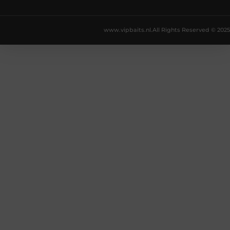
www.vipbaits.nl.
All Rights Reserved © 2025