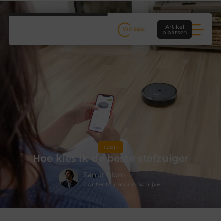
Artikel
plaatsen
TECH
Hoe kies ik de beste stofzuiger
Samir Blom
Contentcurator & Schrijver