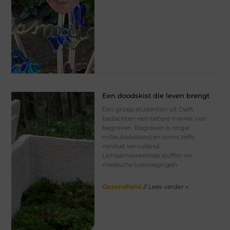
Een doodskist die leven brengt
Een groep studenten uit Delft
bedachten een betere manier van
begraven. Begraven is nogal
milieubelastend en soms zélfs
ronduit vervuilend.
Lichaamsvreemde stoffen en
medische toevoegingen
Gezondheid
// Lees verder »