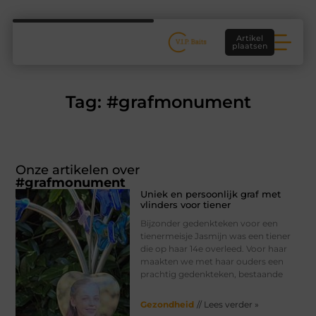
Artikel
plaatsen
Tag: #grafmonument
Onze artikelen over
#grafmonument
Uniek en persoonlijk graf met
vlinders voor tiener
Bijzonder gedenkteken voor een
tienermeisje Jasmijn was een tiener
die op haar 14e overleed. Voor haar
maakten we met haar ouders een
prachtig gedenkteken, bestaande
Gezondheid
// Lees verder »