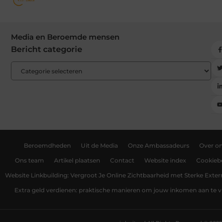
Media en Beroemde mensen
Bericht categorie
Beroemdheden
Uit de Media
Onze Ambassadeurs
Over o
Ons team
Artikel plaatsen
Contact
Website index
Cookiebe
Website Linkbuilding: Vergroot Je Online Zichtbaarheid met Sterke Exter
Extra geld verdienen: praktische manieren om jouw inkomen aan te v