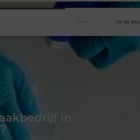
Uit de Med
kbedrijf in
n?