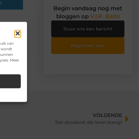
n
Begin vandaag nog met
bloggen op
V.I.P. Baits
Stuur ons een bericht
ruik van
Registreer hier
e wordt
 kunnen
lyses. Meer
VOLGENDE
Een doodskist die leven brengt