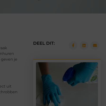
DEEL DIT:
vaak
inhuren
j geven je
ect uit
 schrobben