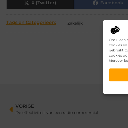
X (Twitter)
Facebook
Tags en Categorieën:
Zakelijk
Om u een p
cookies en 
gebruikt, 
cookies oo
hierover le
VORIGE
De effectiviteit van een radio commercial