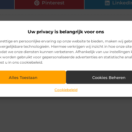
Pinterest
LinkedI
Uw privacy is belangrijk voor ons
rettige en persoonlijke ervaring op onze website te bieden, maken wij geb
vergelijkbare technologieën. Hiermee verkrijgen wij inzicht in hoe onze sit
zodat we onze diensten kunnen verbeteren. Afhankelijk van uw instellingen
k worden gebruikt voor gepersonaliseerde advertenties en statistische ana
est u in ons cookiebeleid.
Alles Toestaan
Cookies Beheren
Cookiebeleid