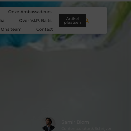
Onze Ambassadeurs
Artikel
ia
Over V.I.P. Baits
plaatsen
Ons team
Contact
Samir Blom
Contentcurator & Schrijver