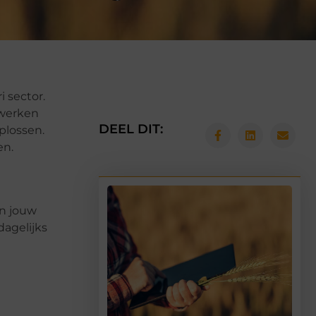
 sector.
 werken
DEEL DIT:
plossen.
en.
an jouw
dagelijks