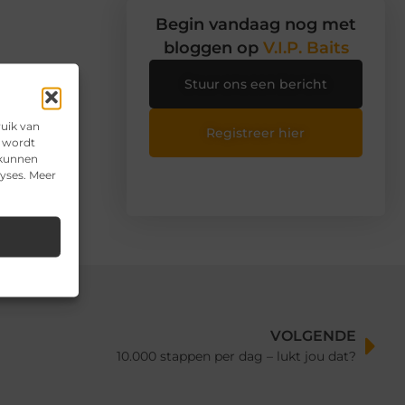
Begin vandaag nog met
bloggen op
V.I.P. Baits
Stuur ons een bericht
n
ruik van
Registreer hier
e wordt
 kunnen
lyses. Meer
,
vorraad
VOLGENDE
10.000 stappen per dag – lukt jou dat?