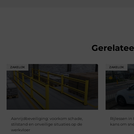
Gerelate
ZAKELIJK
ZAKELIJK
Aanrijdbeveiliging: voorkom schade,
Rijlessen in
stilstand en onveilige situaties op de
kans om snel
werkvloer