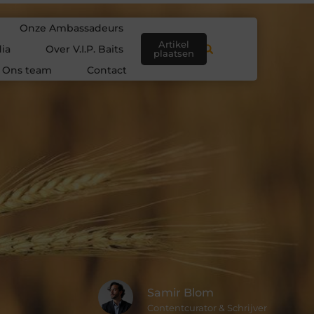
Onze Ambassadeurs
Artikel
ia
Over V.I.P. Baits
plaatsen
Ons team
Contact
Samir Blom
Contentcurator & Schrijver