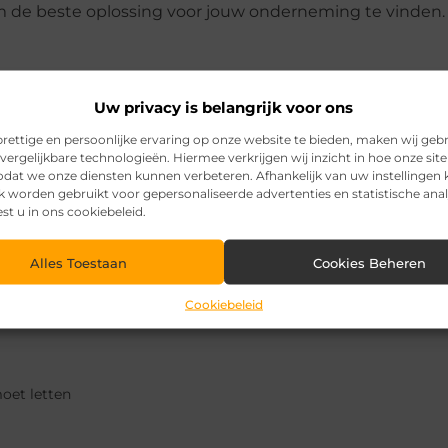
om de beste oplossing voor jouw onderneming te vinden.
Uw privacy is belangrijk voor ons
Pinterest
LinkedI
rettige en persoonlijke ervaring op onze website te bieden, maken wij geb
vergelijkbare technologieën. Hiermee verkrijgen wij inzicht in hoe onze sit
zodat we onze diensten kunnen verbeteren. Afhankelijk van uw instellingen
k worden gebruikt voor gepersonaliseerde advertenties en statistische ana
ood en agri sector
,
Intelligence
,
onderneming
,
PAEX
,
teler
,
telers
est u in ons cookiebeleid.
Alles Toestaan
Cookies Beheren
Cookiebeleid
oet letten