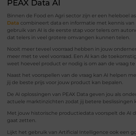
PEAX Data AI
Binnen de Food en Agri sector zijn er een heleboel a
Data
combineert data en informatie met kennis van d
gebruik van AI is de eerste stap voor telers om auton
dat telers in veel grotere omvangen kunnen telen.
Nooit meer teveel voorraad hebben in jouw ondernem
meer met te veel voorraad. Een AI kan de toekomstig
weet hoeveel product er nodig is om aan de vraag t
Naast het voorspellen van de vraag kan AI helpen met 
jij de beste prijs voor jouw product kan bepalen.
De AI oplossingen van PEAX Data geven jou als ondern
actuele marktinzichten zodat jij betere beslissing
Met jouw historische productiedata voorspelt de AI d
gaat zetten.
Lijkt het gebruik van Artificial Intelligence ook ee