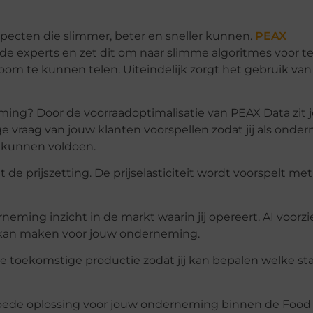
specten die slimmer, beter en sneller kunnen.
PEAX
e experts en zet dit om naar slimme algoritmes voor te
oom te kunnen telen. Uiteindelijk zorgt het gebruik van
ing? Door de voorraadoptimalisatie van PEAX Data zit j
e vraag van jouw klanten voorspellen zodat jij als onde
e kunnen voldoen.
de prijszetting. De prijselasticiteit wordt voorspelt met
eming inzicht in de markt waarin jij opereert. AI voorzi
en kan maken voor jouw onderneming.
e toekomstige productie zodat jij kan bepalen welke sta
n goede oplossing voor jouw onderneming binnen de Food