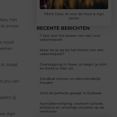
PEAX Data: AI voor de Food & Agri
sector
lers. Het
 AI ervoor
RECENTE BERICHTEN
7 tips voor het kiezen van een luxe
vakantiepark
e nooit
rnemer
Waar let je op bij het kiezen van een
vakantiepark?
Overkapping in fases: zo begin je slim
 AI zodat
en breid je later uit
Zandbak schoon en diervriendelijk
et jou van
houden
Vind de perfecte garage in Eerbeek
ppen jij
Aanrijdbeveiliging: voorkom schade,
stilstand en onveilige situaties op de
werkvloer
 en Agri