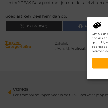
sector? PEAX Data gaat met jou om de tafel zitten 
Goed artikel? Deel hem dan op:
X (Twitter)
Facebook
Om u een p
cookies en 
gebruikt, 
Tags en
Zakelijk
Categorieën:
cookies oo
,
Agri
,
AI
,
Artificial
,
data
,
Food
,
f
hierover le
VORIGE
Een trampoline kopen voor in de tuin? Lees waar je op m