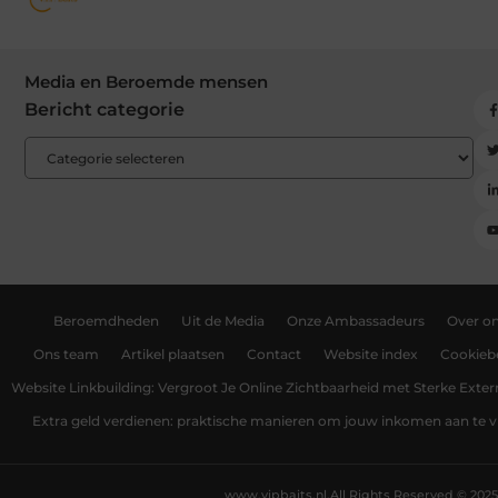
Media en Beroemde mensen
Bericht categorie
Beroemdheden
Uit de Media
Onze Ambassadeurs
Over o
Ons team
Artikel plaatsen
Contact
Website index
Cookiebe
Website Linkbuilding: Vergroot Je Online Zichtbaarheid met Sterke Exter
Extra geld verdienen: praktische manieren om jouw inkomen aan te v
www.vipbaits.nl.
All Rights Reserved © 2025