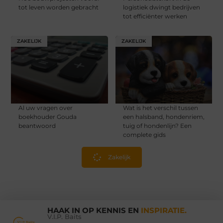
tot leven worden gebracht
logistiek dwingt bedrijven
tot efficiënter werken
ZAKELIJK
ZAKELIJK
Al uw vragen over
Wat is het verschil tussen
boekhouder Gouda
een halsband, hondenriem,
beantwoord
tuig of hondenlijn? Een
complete gids
Zakelijk
HAAK IN OP KENNIS EN
INSPIRATIE.
V.I.P. Baits