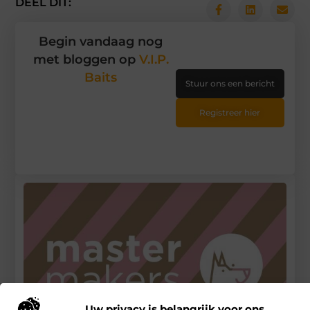
DEEL DIT:
Begin vandaag nog
met bloggen op
V.I.P.
Baits
Stuur ons een bericht
Registreer hier
Uw privacy is belangrijk voor ons