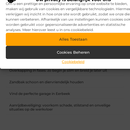
Om u een prettige en persoonlijke ervaring op onze website te bieden,
maken wij gebruik van cookies en vergelijkbare technologieën. Hierme
verkrijgen wij inzicht in hoe onze site wordt gebruikt, zodat we onze di
kunnen verbeteren. Afhankelijk van uw instellingen kunnen cookies oo
Hoe maak je een merkstrategie die werkt? MasterMakers
worden gebruikt voor gepersonaliseerde advertenties en statistische
helpt je graag!
analyses. Meer hierover leest u in ons cookiebeleid.
Alles Toestaan
RECENTE BERICHTEN
7 tips voor het kiezen van een luxe vakantiepark
Cookies Beheren
Waar let je op bij het kiezen van een vakantiepark?
Cookiebeleid
Overkapping in fases: zo begin je slim en breid je later uit
Zandbak schoon en diervriendelijk houden
Vind de perfecte garage in Eerbeek
Aanrijdbeveiliging: voorkom schade, stilstand en onveilige
situaties op de werkvloer