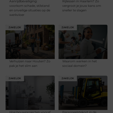
Aanrijdbeveiliging:
Rijlessen in Haarlem? Zo
voorkom schade, stilstand
vergroot je jouw kans om
en onveilige situaties op de
sneller te slagen
werkvloer
ZAKELIJK
ZAKELIJK
Verhuizen naar Houten? Zo
Waarom werken in het
pak je het slim aan
sociaal domein?
ZAKELIJK
ZAKELIJK
Hoe bouwprojecten vooraf
Personeelstekort in de