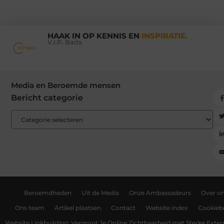
HAAK IN OP KENNIS EN
INSPIRATIE.
V.I.P. Baits
Media en Beroemde mensen
Bericht categorie
Beroemdheden
Uit de Media
Onze Ambassadeurs
Over o
Ons team
Artikel plaatsen
Contact
Website index
Cookiebe
Website Linkbuilding: Vergroot Je Online Zichtbaarheid met Sterke Exter