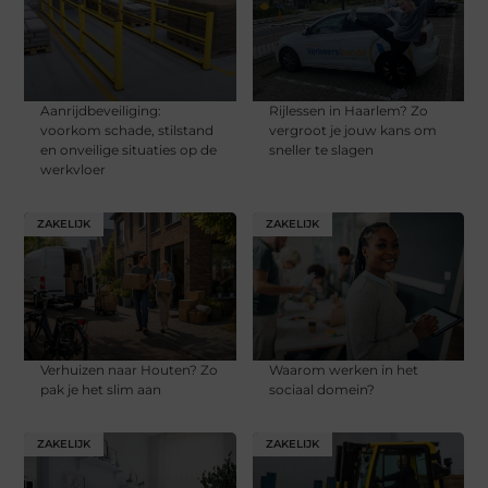
Aanrijdbeveiliging:
Rijlessen in Haarlem? Zo
voorkom schade, stilstand
vergroot je jouw kans om
en onveilige situaties op de
sneller te slagen
werkvloer
ZAKELIJK
ZAKELIJK
Verhuizen naar Houten? Zo
Waarom werken in het
pak je het slim aan
sociaal domein?
ZAKELIJK
ZAKELIJK