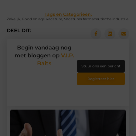
Tags en Categorieën:
Zakelijk
,
Food en agri vacature
,
Vacatures farmaceutische industrie
DEEL DIT:
Begin vandaag nog
met bloggen op
V.I.P.
Baits
Stuur ons een bericht
Registreer hier