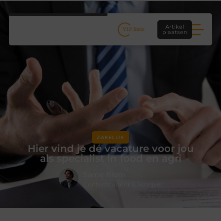
Artikel
plaatsen
ZAKELIJK
Hier vind je dé vacature voor jou
als specialist in food en agri
Samir Blom
Contentcurator & Schrijver