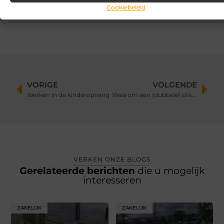
Aanrijdbeveiliging: voorkom schade, stilstand en onveilige
Cookiebeleid
situaties op de werkvloer
VORIGE
VOLGENDE
Werken in de kinderopvang
Waarom een (dubbele) plissé hordeur uw lente aanzienlijk aangenamer maakt
VERKEN ONZE BLOGS
Gerelateerde berichten
die u mogelijk
interesseren
ZAKELIJK
ZAKELIJK