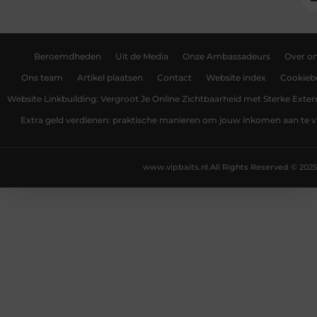
Beroemdheden
Uit de Media
Onze Ambassadeurs
Over o
Ons team
Artikel plaatsen
Contact
Website index
Cookiebe
Website Linkbuilding: Vergroot Je Online Zichtbaarheid met Sterke Exter
Extra geld verdienen: praktische manieren om jouw inkomen aan te v
www.vipbaits.nl.
All Rights Reserved © 2025