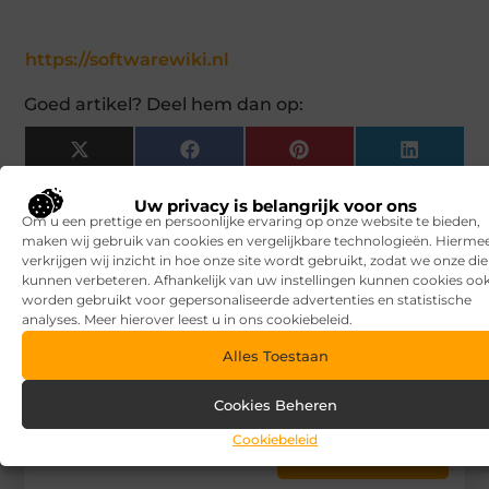
https://softwarewiki.nl
Goed artikel? Deel hem dan op:
X
Facebook
Pinterest
LinkedIn
(Twitter)
Uw privacy is belangrijk voor ons
Om u een prettige en persoonlijke ervaring op onze website te bieden,
Tags en Categorieën:
Zakelijk
maken wij gebruik van cookies en vergelijkbare technologieën. Hierme
verkrijgen wij inzicht in hoe onze site wordt gebruikt, zodat we onze di
DEEL DIT:
kunnen verbeteren. Afhankelijk van uw instellingen kunnen cookies oo
worden gebruikt voor gepersonaliseerde advertenties en statistische
analyses. Meer hierover leest u in ons cookiebeleid.
Begin vandaag nog
Alles Toestaan
met bloggen op
V.I.P.
Baits
Cookies Beheren
Stuur ons een bericht
Cookiebeleid
Registreer hier