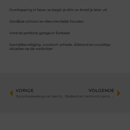
Overkapping in fases: zo begin je slim en breid je later uit
Zandbak schoon en diervriendelijk houden
Vind de perfecte garage in Eerbeek
Aanrijdbeveiliging: voorkom schade, stilstand en onveilige
situaties op de werkvloer
VORIGE
VOLGENDE
De ontwikkeling van een 6-jarige
Badkamer items om eens uit te proberen