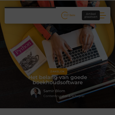
Artikel
plaatsen
ZAKELIJK
Het belang van goede
boekhoudsoftware
Samir Blom
Contentcurator & Schrijver