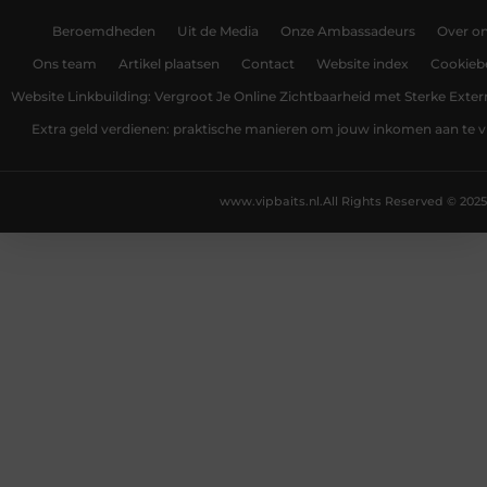
Beroemdheden
Uit de Media
Onze Ambassadeurs
Over o
Ons team
Artikel plaatsen
Contact
Website index
Cookiebe
Website Linkbuilding: Vergroot Je Online Zichtbaarheid met Sterke Exter
Extra geld verdienen: praktische manieren om jouw inkomen aan te v
www.vipbaits.nl.
All Rights Reserved © 2025