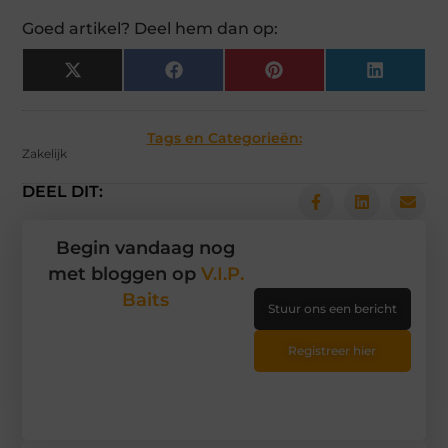
Goed artikel? Deel hem dan op:
X
Facebook
Pinterest
LinkedIn
(Twitter)
Tags en Categorieën:
Zakelijk
DEEL DIT:
Begin vandaag nog
met bloggen op
V.I.P.
Baits
Stuur ons een bericht
Registreer hier