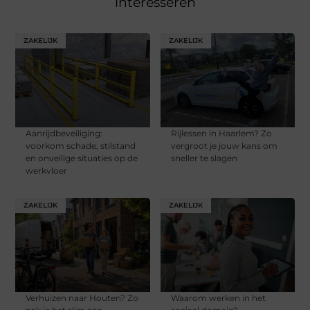
interesseren
ZAKELIJK
ZAKELIJK
Aanrijdbeveiliging:
Rijlessen in Haarlem? Zo
voorkom schade, stilstand
vergroot je jouw kans om
en onveilige situaties op de
sneller te slagen
werkvloer
ZAKELIJK
ZAKELIJK
Verhuizen naar Houten? Zo
Waarom werken in het