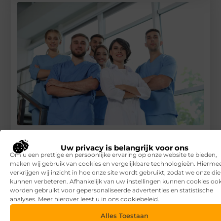
De beste website voor zorg vacatures in Deventer – Bouw-
Zorg.nl
Uw privacy is belangrijk voor ons
Om u een prettige en persoonlijke ervaring op onze website te bieden,
RECENTE BERICHTEN
maken wij gebruik van cookies en vergelijkbare technologieën. Hierme
verkrijgen wij inzicht in hoe onze site wordt gebruikt, zodat we onze di
7 tips voor het kiezen van een luxe vakantiepark
kunnen verbeteren. Afhankelijk van uw instellingen kunnen cookies oo
worden gebruikt voor gepersonaliseerde advertenties en statistische
Waar let je op bij het kiezen van een vakantiepark?
analyses. Meer hierover leest u in ons cookiebeleid.
Overkapping in fases: zo begin je slim en breid je later uit
Alles Toestaan