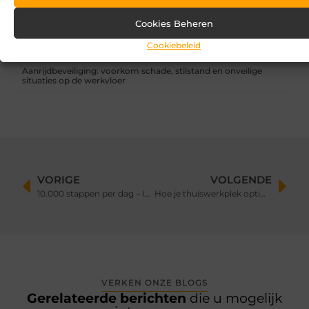
Zandbak schoon en diervriendelijk houden
Cookies Beheren
Vind de perfecte garage in Eerbeek
Cookiebeleid
Aanrijdbeveiliging: voorkom schade, stilstand en onveilige
situaties op de werkvloer
VORIGE
VOLGENDE
10.000 stappen per dag – lukt jou dat?
Hoe je thuiswerkplek optimaal inrichten?
VERKEN ONZE BLOGS
Gerelateerde berichten
die u mogelijk