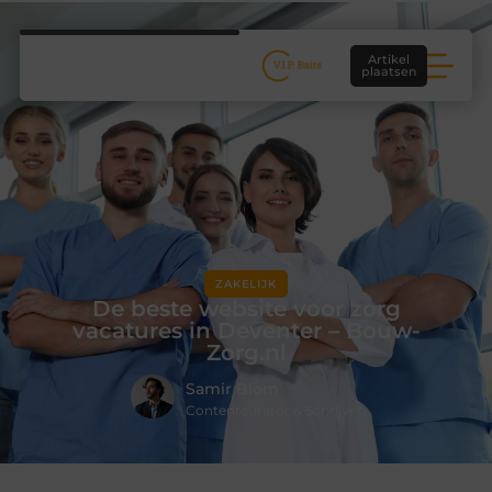
Artikel
plaatsen
ZAKELIJK
De beste website voor zorg
vacatures in Deventer – Bouw-
Zorg.nl
Samir Blom
Contentcurator & Schrijver