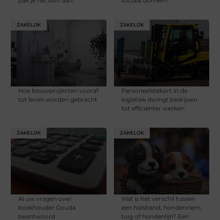
pak je het slim aan
sociaal domein?
ZAKELIJK
ZAKELIJK
Hoe bouwprojecten vooraf
Personeelstekort in de
tot leven worden gebracht
logistiek dwingt bedrijven
tot efficiënter werken
ZAKELIJK
ZAKELIJK
Al uw vragen over
Wat is het verschil tussen
boekhouder Gouda
een halsband, hondenriem,
beantwoord
tuig of hondenlijn? Een