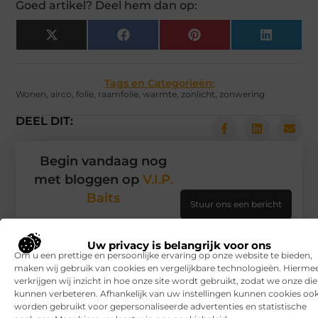
Goed artikel? Deel hem dan op:
X
Facebook
Pinterest
LinkedIn
(Twitter)
Tags en Categorieën:
Wonen
,
airco
,
folie
,
raamfolie
,
warmte
,
zonlicht
,
zonwering
DEEL DIT:
Begin vandaag nog
met bloggen op
V.I.P.
Baits
Stuur ons een bericht
Registreer hier
Uw privacy is belangrijk voor ons
Om u een prettige en persoonlijke ervaring op onze website te bieden,
maken wij gebruik van cookies en vergelijkbare technologieën. Hierme
verkrijgen wij inzicht in hoe onze site wordt gebruikt, zodat we onze di
kunnen verbeteren. Afhankelijk van uw instellingen kunnen cookies oo
worden gebruikt voor gepersonaliseerde advertenties en statistische