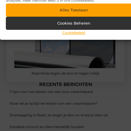
analyses. Meer hierover leest u in ons cookiebeleid.
Alles Toestaan
Cookies Beheren
Cookiebeleid
Raamfolie tegen de zon en tegen inkijk
RECENTE BERICHTEN
7 tips voor het kiezen van een luxe vakantiepark
Waar let je op bij het kiezen van een vakantiepark?
Overkapping in fases: zo begin je slim en breid je later uit
Zandbak schoon en diervriendelijk houden