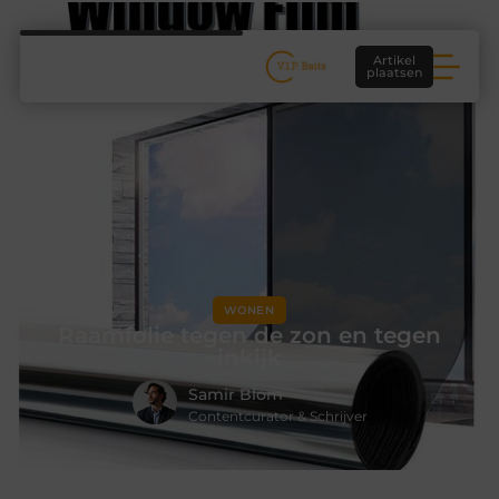
Artikel
plaatsen
WONEN
Raamfolie tegen de zon en tegen
inkijk
Samir Blom
Contentcurator & Schrijver