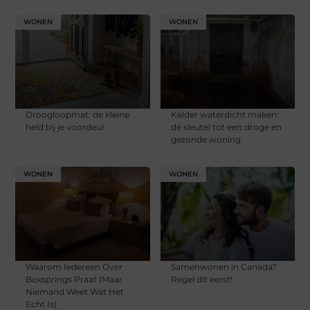
WONEN
WONEN
Droogloopmat: de kleine
Kelder waterdicht maken:
held bij je voordeur
dé sleutel tot een droge en
gezonde woning
WONEN
WONEN
Waarom Iedereen Over
Samenwonen in Canada?
Boxsprings Praat (Maar
Regel dit eerst!
Niemand Weet Wat Het
Echt Is)