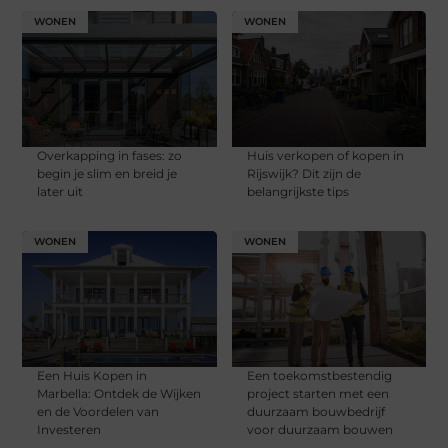
WONEN
WONEN
Overkapping in fases: zo
Huis verkopen of kopen in
begin je slim en breid je
Rijswijk? Dit zijn de
later uit
belangrijkste tips
WONEN
WONEN
Een Huis Kopen in
Een toekomstbestendig
Marbella: Ontdek de Wijken
project starten met een
en de Voordelen van
duurzaam bouwbedrijf
Investeren
voor duurzaam bouwen