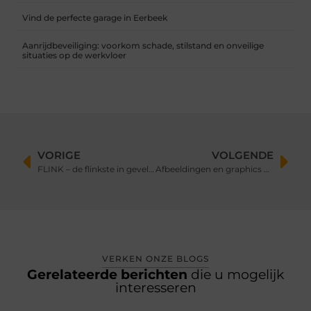
Vind de perfecte garage in Eerbeek
Aanrijdbeveiliging: voorkom schade, stilstand en onveilige
situaties op de werkvloer
VORIGE
VOLGENDE
FLINK – de flinkste in gevelbekleding- en renovatie
Afbeeldingen en graphics maken het lezen makkelijker.
VERKEN ONZE BLOGS
Gerelateerde berichten
die u mogelijk
interesseren