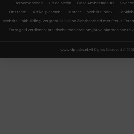
Beroemdheden
Uit de Media
Onze Ambassadeurs
Over o
Ons team
Artikel plaatsen
Contact
Website index
Cookiebe
Website Linkbuilding: Vergroot Je Online Zichtbaarheid met Sterke Exter
Extra geld verdienen: praktische manieren om jouw inkomen aan te v
www.vipbaits.nl.
All Rights Reserved © 2025