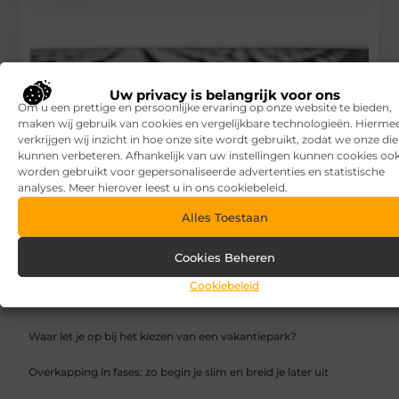
Uw privacy is belangrijk voor ons
Om u een prettige en persoonlijke ervaring op onze website te bieden,
maken wij gebruik van cookies en vergelijkbare technologieën. Hierme
verkrijgen wij inzicht in hoe onze site wordt gebruikt, zodat we onze di
kunnen verbeteren. Afhankelijk van uw instellingen kunnen cookies oo
worden gebruikt voor gepersonaliseerde advertenties en statistische
analyses. Meer hierover leest u in ons cookiebeleid.
Alles Toestaan
Hoe kan je de juiste dakdekker vinden?
Cookies Beheren
RECENTE BERICHTEN
Cookiebeleid
7 tips voor het kiezen van een luxe vakantiepark
Waar let je op bij het kiezen van een vakantiepark?
Overkapping in fases: zo begin je slim en breid je later uit