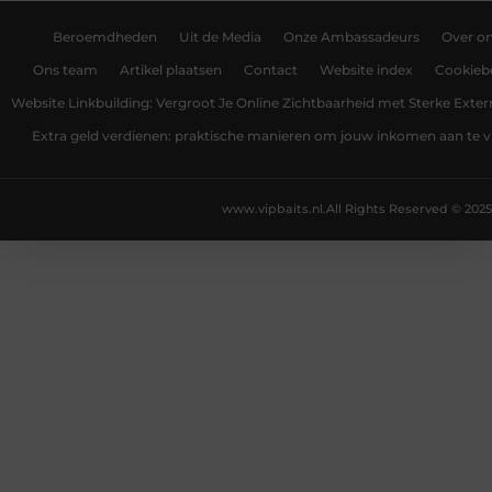
Beroemdheden
Uit de Media
Onze Ambassadeurs
Over o
Ons team
Artikel plaatsen
Contact
Website index
Cookiebe
Website Linkbuilding: Vergroot Je Online Zichtbaarheid met Sterke Exter
Extra geld verdienen: praktische manieren om jouw inkomen aan te v
www.vipbaits.nl.
All Rights Reserved © 2025