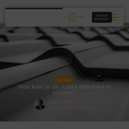
Artikel
plaatsen
WONEN
Hoe kan je de juiste dakdekker
vinden?
Samir Blom
Contentcurator & Schrijver