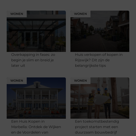
WONEN
WONEN
Overkapping in fases: zo
Huis verkopen of kopen in
begin je slim en breid je
Rijswijk? Dit zijn de
later uit
belangrijkste tips
WONEN
WONEN
Een Huis Kopen in
Een toekomstbestendig
Marbella: Ontdek de Wijken
project starten met een
en de Voordelen van
duurzaam bouwbedrijf