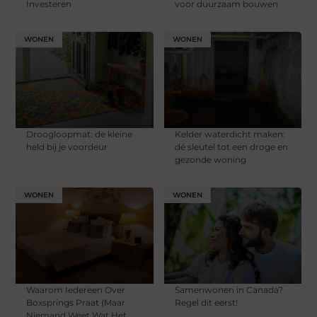
Investeren
voor duurzaam bouwen
WONEN
WONEN
Droogloopmat: de kleine
Kelder waterdicht maken:
held bij je voordeur
dé sleutel tot een droge en
gezonde woning
WONEN
WONEN
Waarom Iedereen Over
Samenwonen in Canada?
Boxsprings Praat (Maar
Regel dit eerst!
Niemand Weet Wat Het