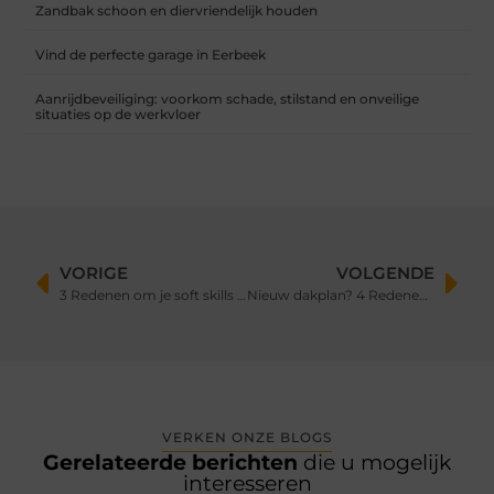
Zandbak schoon en diervriendelijk houden
Vind de perfecte garage in Eerbeek
Aanrijdbeveiliging: voorkom schade, stilstand en onveilige
situaties op de werkvloer
VORIGE
VOLGENDE
3 Redenen om je soft skills te verbeteren
Nieuw dakplan? 4 Redenen om voor een metalen dak te kiezen
VERKEN ONZE BLOGS
Gerelateerde berichten
die u mogelijk
interesseren