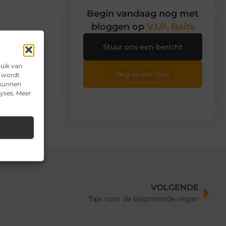
Begin vandaag nog met
bloggen op
V.I.P. Baits
Stuur ons een bericht
ruik van
Registreer hier
e wordt
 kunnen
lyses. Meer
VOLGENDE
Tips voor de beginnende vegan