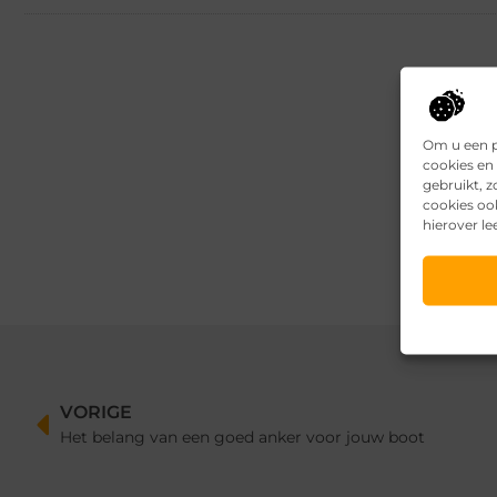
Om u een p
cookies en 
gebruikt, 
cookies oo
hierover le
VORIGE
Het belang van een goed anker voor jouw boot