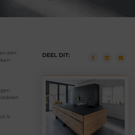
iken één
DEEL DIT:
iken
egen
middelen
ut is