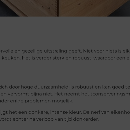
olle en gezellige uitstraling geeft. Niet voor niets is e
euken. Het is verder sterk en robuust, waardoor een e
 zich door hoge duurzaamheid, is robuust en kan goed t
ig en vervormt bijna niet. Het neemt houtconserverings
onder enige problemen mogelijk.
gt het een donkere, intense kleur. De nerf van eikenho
t wordt echter na verloop van tijd donkerder.