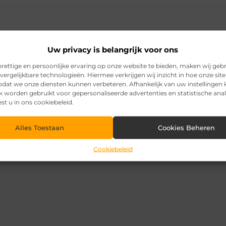
Uw privacy is belangrijk voor ons
rettige en persoonlijke ervaring op onze website te bieden, maken wij geb
vergelijkbare technologieën. Hiermee verkrijgen wij inzicht in hoe onze sit
zodat we onze diensten kunnen verbeteren. Afhankelijk van uw instellingen
k worden gebruikt voor gepersonaliseerde advertenties en statistische ana
est u in ons cookiebeleid.
Alles Toestaan
Cookies Beheren
Cookiebeleid