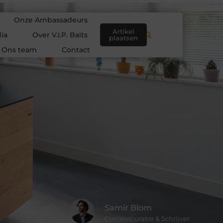
Onze Ambassadeurs
Artikel
ia
Over V.I.P. Baits
plaatsen
Ons team
Contact
Samir Blom
Contentcurator & Schrijver