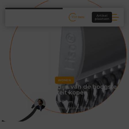
Artikel
plaatsen
WONEN
Een vliegengordijn van de hoogste
kwaliteit kopen
Samir Blom
Contentcurator & Schrijver