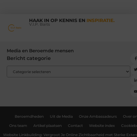
HAAK IN OP KENNIS EN
INSPIRATIE.
V.I.P. Baits
Media en Beroemde mensen
Bericht categorie
Beroemdheden
Uit de Media
Onze Ambassadeurs
Over o
Ons team
Artikel plaatsen
Contact
Website index
Cookiebe
Website Linkbuilding: Vergroot Je Online Zichtbaarheid met Sterke Exter