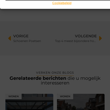
situaties op de werkvloer
Cookiebeleid
VORIGE
VOLGENDE
Schoenen Poetsen
Top 4 meest bijzondere hotels ter wereld!
VERKEN ONZE BLOGS
Gerelateerde berichten
die u mogelijk
interesseren
WONEN
WONEN