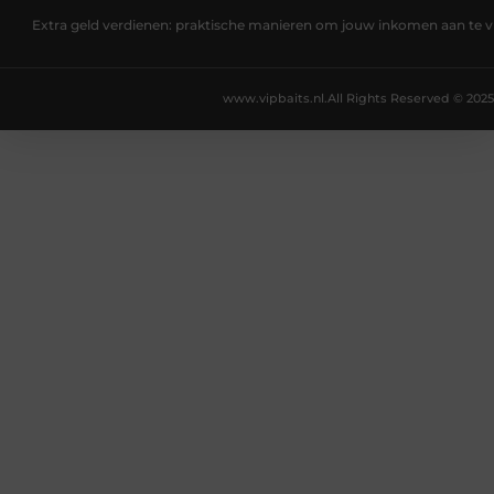
Extra geld verdienen: praktische manieren om jouw inkomen aan te v
www.vipbaits.nl.
All Rights Reserved © 2025