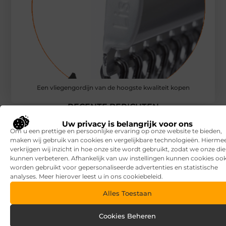
Een vliegengordijn van de hoogste kwaliteit kopen
RECENTE BERICHTEN
7 tips voor het kiezen van een luxe vakantiepark
Uw privacy is belangrijk voor ons
Om u een prettige en persoonlijke ervaring op onze website te bieden,
Waar let je op bij het kiezen van een vakantiepark?
maken wij gebruik van cookies en vergelijkbare technologieën. Hierme
verkrijgen wij inzicht in hoe onze site wordt gebruikt, zodat we onze di
kunnen verbeteren. Afhankelijk van uw instellingen kunnen cookies oo
Overkapping in fases: zo begin je slim en breid je later uit
worden gebruikt voor gepersonaliseerde advertenties en statistische
analyses. Meer hierover leest u in ons cookiebeleid.
Zandbak schoon en diervriendelijk houden
Alles Toestaan
Vind de perfecte garage in Eerbeek
Cookies Beheren
Aanrijdbeveiliging: voorkom schade, stilstand en onveilige