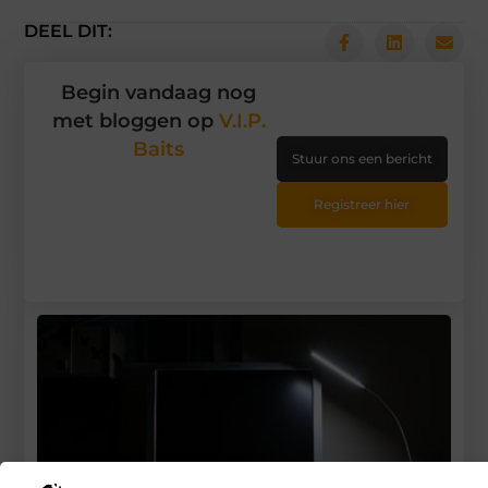
DEEL DIT:
Begin vandaag nog
met bloggen op
V.I.P.
Baits
Stuur ons een bericht
Registreer hier