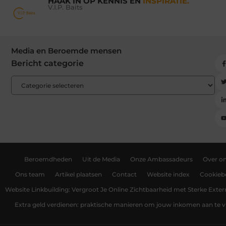
HAAK IN OP KENNIS EN
INSPIRATIE.
V.I.P. Baits
Media en Beroemde mensen
Bericht categorie
Beroemdheden
Uit de Media
Onze Ambassadeurs
Over o
Ons team
Artikel plaatsen
Contact
Website index
Cookiebe
Website Linkbuilding: Vergroot Je Online Zichtbaarheid met Sterke Exter
Extra geld verdienen: praktische manieren om jouw inkomen aan te v