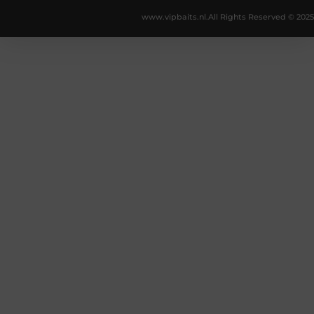
www.vipbaits.nl.
All Rights Reserved © 2025