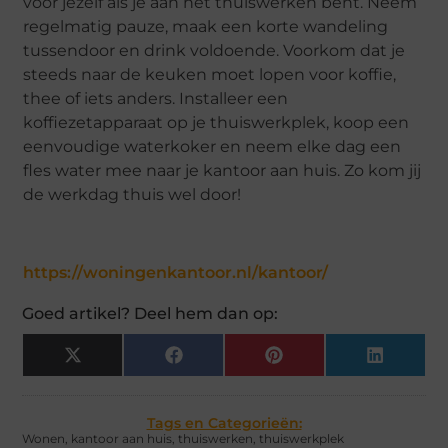
voor jezelf als je aan het thuiswerken bent. Neem
regelmatig pauze, maak een korte wandeling
tussendoor en drink voldoende. Voorkom dat je
steeds naar de keuken moet lopen voor koffie,
thee of iets anders. Installeer een
koffiezetapparaat op je thuiswerkplek, koop een
eenvoudige waterkoker en neem elke dag een
fles water mee naar je kantoor aan huis. Zo kom jij
de werkdag thuis wel door!
https://woningenkantoor.nl/kantoor/
Goed artikel? Deel hem dan op:
X
Facebook
Pinterest
LinkedIn
(Twitter)
Tags en Categorieën:
Wonen
,
kantoor aan huis
,
thuiswerken
,
thuiswerkplek