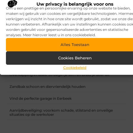
Uw privacy is belangrijk voor ons
Om u een prettige en persoonlijke ervaring op onze website te bieden,
maken wij gebruik van cookies en vergelijkbare technologieën. Hierme
verkrijgen wij inzicht in hoe onze site wordt gebruikt, zodat we onze di
kunnen verbeteren. Afhankelijk van uw instellingen kunnen cookies oo
worden gebruikt voor gepersonaliseerde advertenties en statistische
Een kantoor aan huis: voor efficiënter werken
analyses. Meer hierover leest u in ons cookiebeleid.
RECENTE BERICHTEN
Alles Toestaan
7 tips voor het kiezen van een luxe vakantiepark
Cookies Beheren
Waar let je op bij het kiezen van een vakantiepark?
Cookiebeleid
Overkapping in fases: zo begin je slim en breid je later uit
Zandbak schoon en diervriendelijk houden
Vind de perfecte garage in Eerbeek
Aanrijdbeveiliging: voorkom schade, stilstand en onveilige
situaties op de werkvloer