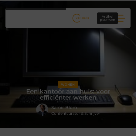
Artikel
plaatsen
WONEN
Een kantoor aan huis: voor
efficiënter werken
Samir Blom
Contentcurator & Schrijver