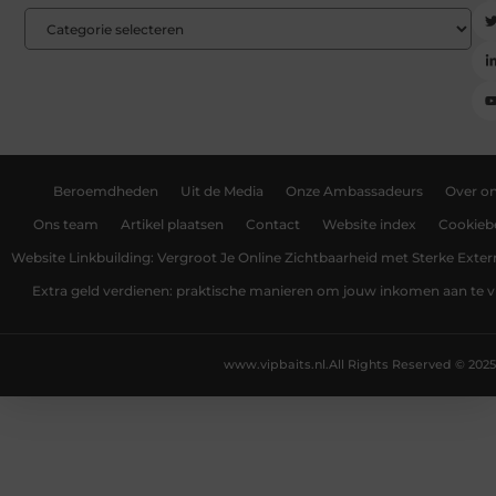
Beroemdheden
Uit de Media
Onze Ambassadeurs
Over o
Ons team
Artikel plaatsen
Contact
Website index
Cookiebe
Website Linkbuilding: Vergroot Je Online Zichtbaarheid met Sterke Exter
Extra geld verdienen: praktische manieren om jouw inkomen aan te v
www.vipbaits.nl.
All Rights Reserved © 2025