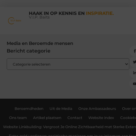
HAAK IN OP KENNIS EN
INSPIRATIE.
V.I.P. Baits
Media en Beroemde mensen
Bericht categorie
Beroemdheden
Uit de Media
Onze Ambassadeurs
Over o
Ons team
Artikel plaatsen
Contact
Website index
Cookiebe
Website Linkbuilding: Vergroot Je Online Zichtbaarheid met Sterke Exter