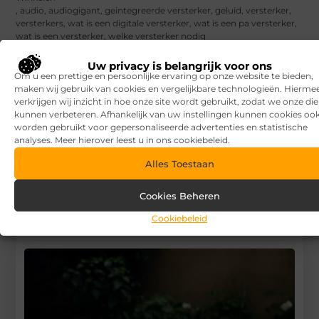
,
audio
,
audiogigant
,
geintegreerde versterker
,
geluid
,
versterker
,
versterkers
,
wat is een digitale versterker
,
wat is een pa versterker
,
wat is een versterker
,
welke versterker nodig
DEEL DIT:
Uw privacy is belangrijk voor ons
Om u een prettige en persoonlijke ervaring op onze website te bieden,
maken wij gebruik van cookies en vergelijkbare technologieën. Hierme
Begin vandaag nog
verkrijgen wij inzicht in hoe onze site wordt gebruikt, zodat we onze di
kunnen verbeteren. Afhankelijk van uw instellingen kunnen cookies oo
met bloggen op
V.I.P.
worden gebruikt voor gepersonaliseerde advertenties en statistische
Baits
analyses. Meer hierover leest u in ons cookiebeleid.
Stuur ons een bericht
Alles Toestaan
Registreer hier
Cookies Beheren
Cookiebeleid