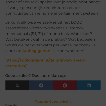
speler of een MP3 speler. Wat je nodig hebt hangt
af van je persoonlijke voorkeuren en de
configuratie van je home entertainment systeem.
Je kunt elk type versterker uit het LOUD
assortiment kiezen: tweekanaals (stereo),
meerkanaals (5.1, 7.1) of mono blok. Wat is het?
Wat betekent dat in de praktijk? Wat bedoelen
we als we het over watts per kanaal hebben? Je
vindt op
Audiogigant.nl
alle antwoorden!
https://audiogigant.nl/geluid/wat-is-een-
versterker/
Goed artikel? Deel hem dan op:
X
Facebook
Pinterest
LinkedIn
(Twitter)
Tags en Categorieën:
Winkelen