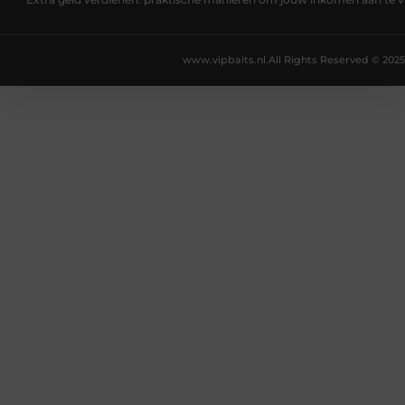
Extra geld verdienen: praktische manieren om jouw inkomen aan te v
www.vipbaits.nl.
All Rights Reserved © 2025