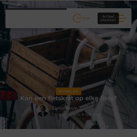
Artikel
plaatsen
WINKELEN
Kan een fietskrat op elke fiets?
Samir Blom
Contentcurator & Schrijver