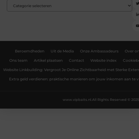
Beroemdheden
Uit de Media
Onze Ambassadeurs
Over o
Ons team
Artikel plaatsen
Contact
Website index
Cookiebe
Website Linkbuilding: Vergroot Je Online Zichtbaarheid met Sterke Exter
Extra geld verdienen: praktische manieren om jouw inkomen aan te v
www.vipbaits.nl.
All Rights Reserved © 2025