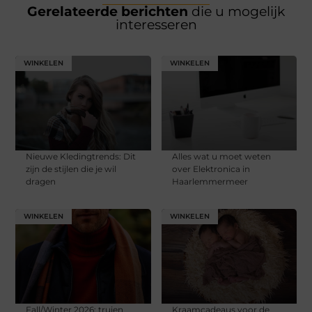
Gerelateerde berichten
die u mogelijk
interesseren
WINKELEN
WINKELEN
Nieuwe Kledingtrends: Dit
Alles wat u moet weten
zijn de stijlen die je wil
over Elektronica in
dragen
Haarlemmermeer
WINKELEN
WINKELEN
Fall/Winter 2026: truien
Kraamcadeaus voor de