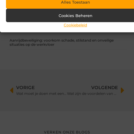
Alles Toestaan
Overkapping in fases: zo begin je slim en breid je later uit
Cookies Beheren
Zandbak schoon en diervriendelijk houden
Cookiebeleid
Vind de perfecte garage in Eerbeek
Aanrijdbeveiliging: voorkom schade, stilstand en onveilige
situaties op de werkvloer
VORIGE
VOLGENDE
Wat moet je doen met een Kerstboom Haarlem voor en na kerst?
Wat zijn de voordelen van cashless betalen?
VERKEN ONZE BLOGS