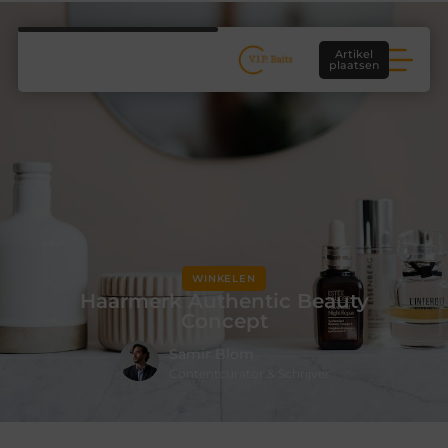
Artikel
plaatsen
WINKELEN
Haarmerk Authentic Beauty
Concept
Samir Blom
Contentcurator & Schrijver