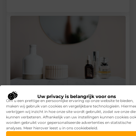
Uw privacy is belangrijk voor ons
Haarmerk Authentic Beauty Concept
Om u een prettige en persoonlijke ervaring op onze website te bieden,
maken wij gebruik van cookies en vergelijkbare technologieën. Hierme
RECENTE BERICHTEN
verkrijgen wij inzicht in hoe onze site wordt gebruikt, zodat we onze di
7 tips voor het kiezen van een luxe vakantiepark
kunnen verbeteren. Afhankelijk van uw instellingen kunnen cookies oo
worden gebruikt voor gepersonaliseerde advertenties en statistische
analyses. Meer hierover leest u in ons cookiebeleid.
Waar let je op bij het kiezen van een vakantiepark?