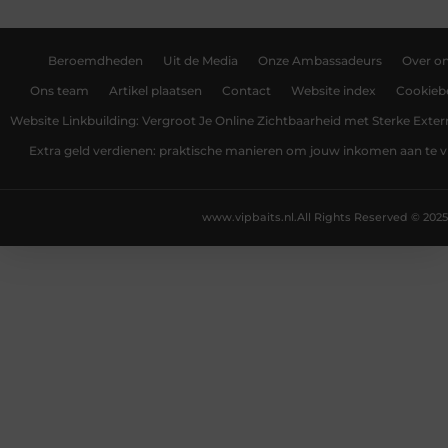
Beroemdheden
Uit de Media
Onze Ambassadeurs
Over o
Ons team
Artikel plaatsen
Contact
Website index
Cookiebe
Website Linkbuilding: Vergroot Je Online Zichtbaarheid met Sterke Exter
Extra geld verdienen: praktische manieren om jouw inkomen aan te v
www.vipbaits.nl.
All Rights Reserved © 2025