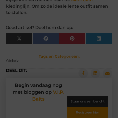
kledinglijn. Om zo de ideale lente outfit samen
te stellen.
Goed artikel? Deel hem dan op:
X
Facebook
Pinterest
LinkedIn
(Twitter)
Tags en Categorieën:
Winkelen
DEEL DIT:
Begin vandaag nog
met bloggen op
V.I.P.
Baits
Stuur ons een bericht
Registreer hier