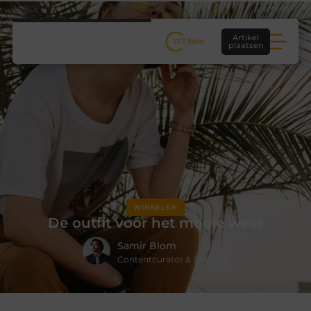
Artikel
plaatsen
WINKELEN
De outfit voor het mooie weer
Samir Blom
Contentcurator & Schrijver