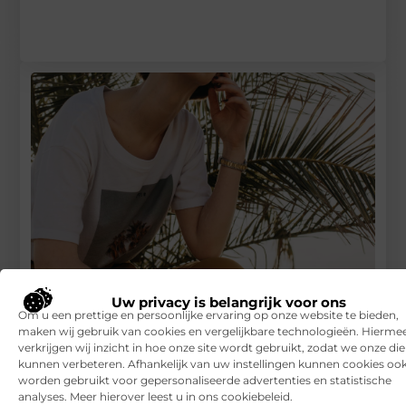
Uw privacy is belangrijk voor ons
De outfit voor het mooie weer
Om u een prettige en persoonlijke ervaring op onze website te bieden,
maken wij gebruik van cookies en vergelijkbare technologieën. Hierme
RECENTE BERICHTEN
verkrijgen wij inzicht in hoe onze site wordt gebruikt, zodat we onze di
kunnen verbeteren. Afhankelijk van uw instellingen kunnen cookies oo
7 tips voor het kiezen van een luxe vakantiepark
worden gebruikt voor gepersonaliseerde advertenties en statistische
analyses. Meer hierover leest u in ons cookiebeleid.