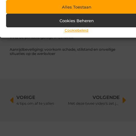
Waar let je op bij het kiezen van een vakantiepark?
Alles Toestaan
Overkapping in fases: zo begin je slim en breid je later uit
Cookies Beheren
Zandbak schoon en diervriendelijk houden
Cookiebeleid
Vind de perfecte garage in Eerbeek
Aanrijdbeveiliging: voorkom schade, stilstand en onveilige
situaties op de werkvloer
VORIGE
VOLGENDE
4 tips om af te vallen
Met deze twee video's zet je jouw project in de spotlight