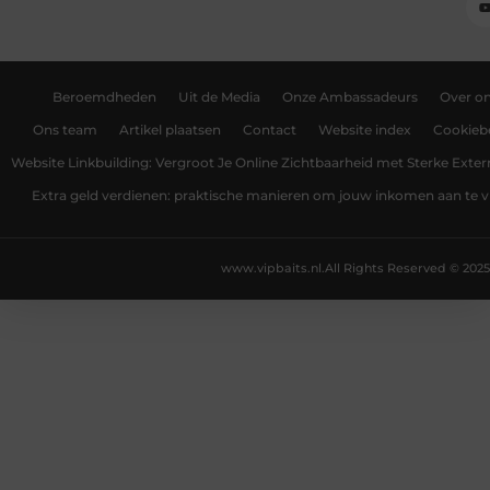
Beroemdheden
Uit de Media
Onze Ambassadeurs
Over o
Ons team
Artikel plaatsen
Contact
Website index
Cookiebe
Website Linkbuilding: Vergroot Je Online Zichtbaarheid met Sterke Exter
Extra geld verdienen: praktische manieren om jouw inkomen aan te v
www.vipbaits.nl.
All Rights Reserved © 2025