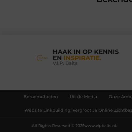
HAAK IN OP KENNIS
EN
INSPIRATIE.
V.I.P. Baits
Beroemdheden
Uit de Media
Onze Amba
Website Linkbuilding: Vergroot Je Online Zichtba
All Rights Reserved © 2025
www.vipbaits.nl.