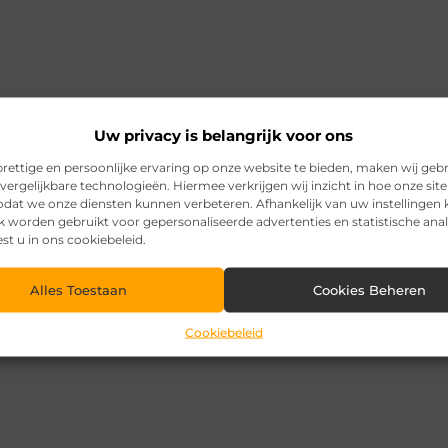
Uw privacy is belangrijk voor ons
rettige en persoonlijke ervaring op onze website te bieden, maken wij geb
vergelijkbare technologieën. Hiermee verkrijgen wij inzicht in hoe onze sit
zodat we onze diensten kunnen verbeteren. Afhankelijk van uw instellingen
k worden gebruikt voor gepersonaliseerde advertenties en statistische ana
est u in ons cookiebeleid.
Alles Toestaan
Cookies Beheren
Cookiebeleid