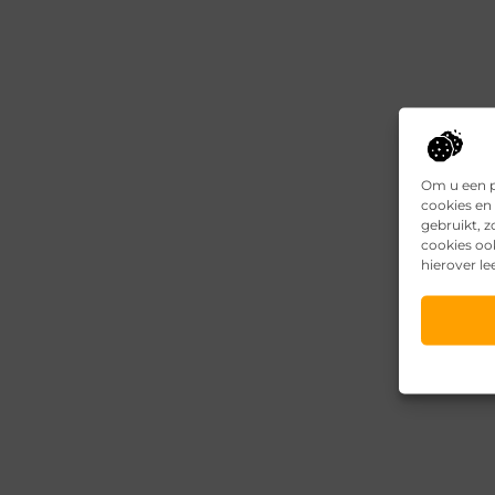
Om u een p
cookies en 
gebruikt, 
cookies oo
hierover le