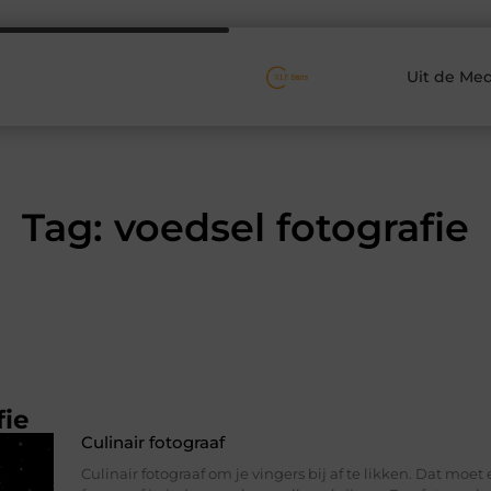
Uit de Med
Tag: voedsel fotografie
fie
Culinair fotograaf
Culinair fotograaf om je vingers bij af te likken. Dat moet 