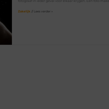
fotograaf in ieder geval voor elkaar krijgen. Een foto ma
Zakelijk
// Lees verder »