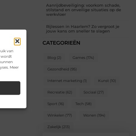
Aanrijdbeveiliging: voorkom schade,
stilstand en onveilige situaties op de
werkvloer
Rijlessen in Haarlem? Zo vergroot je
jouw kans om sneller te slagen
CATEGORIEËN
ruik van
e wordt
Blog
(2)
Games
(174)
 kunnen
lyses. Meer
Gezondheid
(95)
Internet marketing
(1)
Kunst
(10)
Recreatie
(62)
Sociaal
(27)
Sport
(16)
Tech
(58)
Winkelen
(77)
Wonen
(194)
Zakelijk
(213)