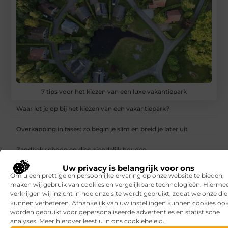
7 tips voor het kiezen van een luxe vakantiepark
Waar let je op bij het kiezen van een vakantiepark?
Overkapping in fases: zo begin je slim en breid je later uit
Zandbak schoon en diervriendelijk houden
Uw privacy is belangrijk voor ons
Vind de perfecte garage in Eerbeek
Om u een prettige en persoonlijke ervaring op onze website te bieden,
maken wij gebruik van cookies en vergelijkbare technologieën. Hierme
Aanrijdbeveiliging: voorkom schade, stilstand en onveilige
verkrijgen wij inzicht in hoe onze site wordt gebruikt, zodat we onze di
situaties op de werkvloer
kunnen verbeteren. Afhankelijk van uw instellingen kunnen cookies oo
worden gebruikt voor gepersonaliseerde advertenties en statistische
Rijlessen in Haarlem? Zo vergroot je jouw kans om sneller te
analyses. Meer hierover leest u in ons cookiebeleid.
slagen