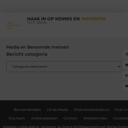
HAAK IN OP KENNIS EN
INSPIRATIE.
V.I.P. Baits
Media en Beroemde mensen
Bericht categorie
Beroemdheden
Uit de Media
Onze Ambassadeurs
Over o
Ons team
Artikel plaatsen
Contact
Website index
Cookiebe
Website Linkbuilding: Vergroot Je Online Zichtbaarheid met Sterke Exter