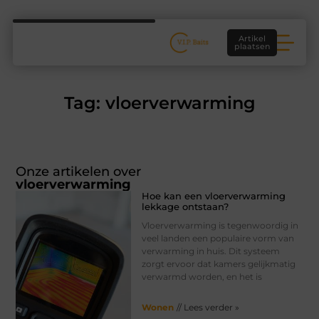
Artikel
plaatsen
Tag: vloerverwarming
Onze artikelen over
vloerverwarming
Hoe kan een vloerverwarming
lekkage ontstaan?
Vloerverwarming is tegenwoordig in
veel landen een populaire vorm van
verwarming in huis. Dit systeem
zorgt ervoor dat kamers gelijkmatig
verwarmd worden, en het is
Wonen
// Lees verder »