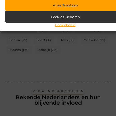
Alles Toestaan
CATEGORIEËN
Cookies Beheren
Blog
(2)
Games
(174)
Gezondheid
(95)
Cookiebeleid
Internet marketing
(1)
Kunst
(10)
Recreatie
(62)
Sociaal
(27)
Sport
(16)
Tech
(58)
Winkelen
(77)
Wonen
(194)
Zakelijk
(213)
MEDIA EN BEROEMDHEDEN
Bekende Nederlanders en hun
blijvende invloed