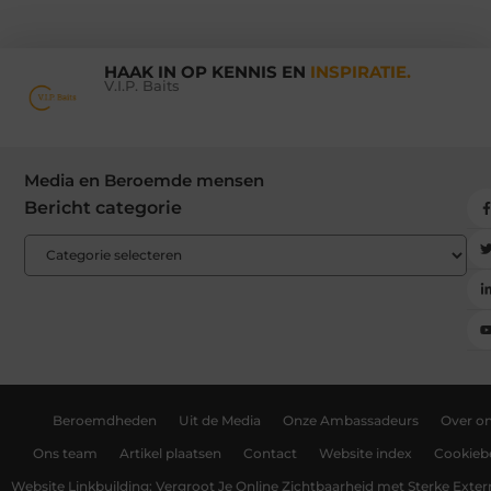
HAAK IN OP KENNIS EN
INSPIRATIE.
V.I.P. Baits
Media en Beroemde mensen
Bericht categorie
Beroemdheden
Uit de Media
Onze Ambassadeurs
Over o
Ons team
Artikel plaatsen
Contact
Website index
Cookiebe
Website Linkbuilding: Vergroot Je Online Zichtbaarheid met Sterke Exter