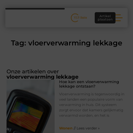
Artikel
plaatsen
Tag: vloerverwarming lekkage
Onze artikelen over
vloerverwarming lekkage
Hoe kan een vloerverwarming
lekkage ontstaan?
Vloerverwarming is tegenwoordig in
veel landen een populaire vorm van
verwarming in huis. Dit systeem
zorgt ervoor dat kamers gelijkmatig
verwarmd worden, en het is
Wonen
// Lees verder »