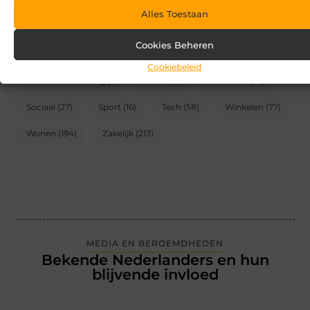
Alles Toestaan
CATEGORIEËN
Cookies Beheren
Blog
(2)
Games
(174)
Gezondheid
(95)
Cookiebeleid
Internet marketing
(1)
Kunst
(10)
Recreatie
(62)
Sociaal
(27)
Sport
(16)
Tech
(58)
Winkelen
(77)
Wonen
(194)
Zakelijk
(213)
MEDIA EN BEROEMDHEDEN
Bekende Nederlanders en hun
blijvende invloed