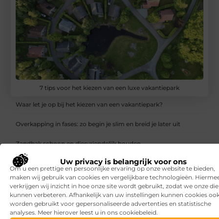
7 tips voor het kiezen van een luxe vakantiepark
Waar let je op bij het kiezen van een vakantiepark?
Overkapping in fases: zo begin je slim en breid je later uit
Zandbak schoon en diervriendelijk houden
Uw privacy is belangrijk voor ons
Vind de perfecte garage in Eerbeek
Om u een prettige en persoonlijke ervaring op onze website te bieden,
maken wij gebruik van cookies en vergelijkbare technologieën. Hierme
Aanrijdbeveiliging: voorkom schade, stilstand en onveilige
verkrijgen wij inzicht in hoe onze site wordt gebruikt, zodat we onze di
situaties op de werkvloer
kunnen verbeteren. Afhankelijk van uw instellingen kunnen cookies oo
worden gebruikt voor gepersonaliseerde advertenties en statistische
Rijlessen in Haarlem? Zo vergroot je jouw kans om sneller te
analyses. Meer hierover leest u in ons cookiebeleid.
slagen