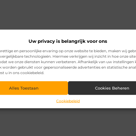
Uw privacy is belangrijk voor ons
rettige en persoonlijke ervaring op onze website te bieden, maken wij geb
vergelijkbare technologieën. Hiermee verkrijgen wij inzicht in hoe onze sit
zodat we onze diensten kunnen verbeteren. Afhankelijk van uw instellingen
k worden gebruikt voor gepersonaliseerde advertenties en statistische ana
est u in ons cookiebeleid.
Alles Toestaan
Cookies Beheren
Cookiebeleid