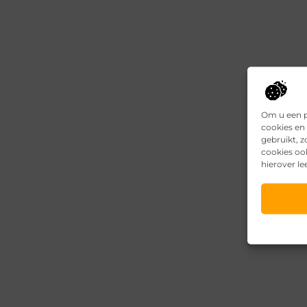
Om u een p
cookies en 
gebruikt, 
cookies oo
hierover le