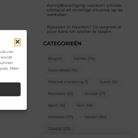
Aanrijdbeveiliging: voorkom schade,
stilstand en onveilige situaties op de
werkvloer
Rijlessen in Haarlem? Zo vergroot je
jouw kans om sneller te slagen
CATEGORIEËN
ruik van
e wordt
Blog
(2)
Games
(174)
 kunnen
lyses. Meer
Gezondheid
(95)
Internet marketing
(1)
Kunst
(10)
Recreatie
(62)
Sociaal
(27)
Sport
(16)
Tech
(58)
Winkelen
(77)
Wonen
(194)
Zakelijk
(213)