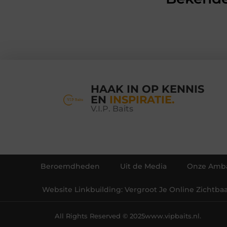
HAAK IN OP KENNIS
EN
INSPIRATIE.
V.I.P. Baits
Beroemdheden
Uit de Media
Onze Amba
Website Linkbuilding: Vergroot Je Online Zichtba
All Rights Reserved © 2025
www.vipbaits.nl.