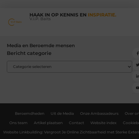
HAAK IN OP KENNIS EN
INSPIRATIE.
V.I.P. Baits
Media en Beroemde mensen
Bericht categorie
Beroemdheden
Uit de Media
Onze Ambassadeurs
Over o
Ons team
Artikel plaatsen
Contact
Website index
Cookiebe
Website Linkbuilding: Vergroot Je Online Zichtbaarheid met Sterke Exter