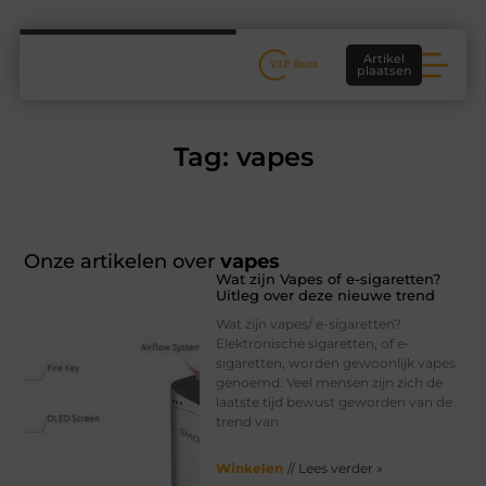
Artikel
plaatsen
Tag: vapes
Onze artikelen over
vapes
Wat zijn Vapes of e-sigaretten?
Uitleg over deze nieuwe trend
Wat zijn vapes/ e-sigaretten?
Elektronische sigaretten, of e-
sigaretten, worden gewoonlijk vapes
genoemd. Veel mensen zijn zich de
laatste tijd bewust geworden van de
trend van
Winkelen
// Lees verder »