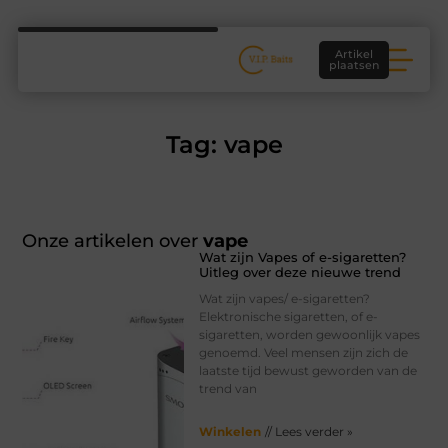
Artikel
plaatsen
Tag: vape
Onze artikelen over
vape
Wat zijn Vapes of e-sigaretten?
Uitleg over deze nieuwe trend
Wat zijn vapes/ e-sigaretten?
Elektronische sigaretten, of e-
sigaretten, worden gewoonlijk vapes
genoemd. Veel mensen zijn zich de
laatste tijd bewust geworden van de
trend van
Winkelen
// Lees verder »