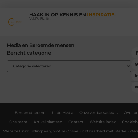
HAAK IN OP KENNIS EN
INSPIRATIE.
V.I.P. Baits
Media en Beroemde mensen
Bericht categorie
Beroemdheden
Uit de Media
Onze Ambassadeurs
Over o
Ons team
Artikel plaatsen
Contact
Website index
Cookiebe
Website Linkbuilding: Vergroot Je Online Zichtbaarheid met Sterke Exter