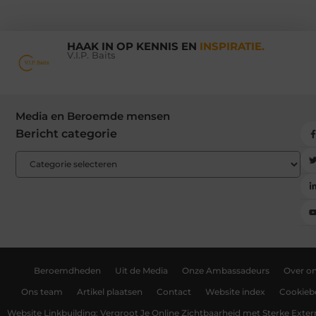
HAAK IN OP KENNIS EN
INSPIRATIE.
V.I.P. Baits
Media en Beroemde mensen
Bericht categorie
Beroemdheden
Uit de Media
Onze Ambassadeurs
Over o
Ons team
Artikel plaatsen
Contact
Website index
Cookiebe
Website Linkbuilding: Vergroot Je Online Zichtbaarheid met Sterke Exter