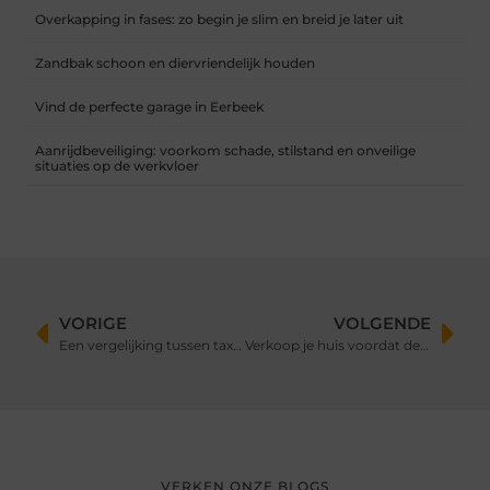
Overkapping in fases: zo begin je slim en breid je later uit
Zandbak schoon en diervriendelijk houden
Vind de perfecte garage in Eerbeek
Aanrijdbeveiliging: voorkom schade, stilstand en onveilige
situaties op de werkvloer
VORIGE
VOLGENDE
Een vergelijking tussen taxi’s en andere vervoersdiensten
Verkoop je huis voordat de rentes stijgen en huizenprijzen dalen
VERKEN ONZE BLOGS