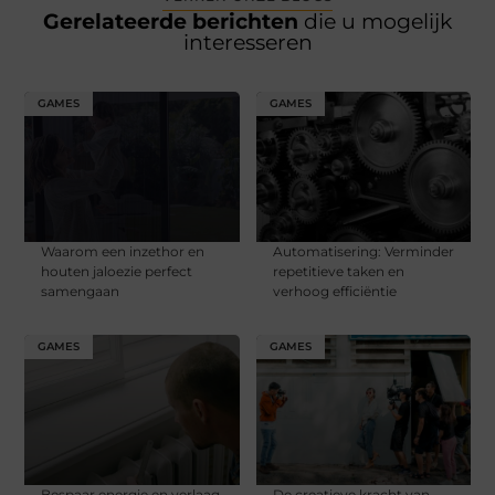
Gerelateerde berichten
die u mogelijk
interesseren
GAMES
GAMES
Waarom een inzethor en
Automatisering: Verminder
houten jaloezie perfect
repetitieve taken en
samengaan
verhoog efficiëntie​
GAMES
GAMES
Bespaar energie en verlaag
De creatieve kracht van