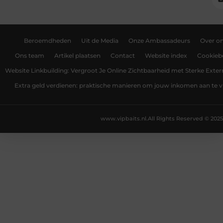
Beroemdheden
Uit de Media
Onze Ambassadeurs
Over o
Ons team
Artikel plaatsen
Contact
Website index
Cookiebe
Website Linkbuilding: Vergroot Je Online Zichtbaarheid met Sterke Exter
Extra geld verdienen: praktische manieren om jouw inkomen aan te v
www.vipbaits.nl.
All Rights Reserved © 2025