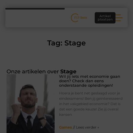
Artikel
plaatsen
Tag: Stage
Onze artikelen over
Stage
Wil jij iets met economie gaan
doen? Check dan eens
onderstaande opleidingen!
Hoera je bent net geslaagd voor je
eindexamens! Ben jij geïnteresseerd
in het vakgebied economie? Dat is
dat een goede keuze! Zie jij overal
kansen
Games
// Lees verder »