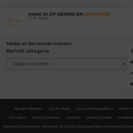
HAAK IN OP KENNIS EN
INSPIRATIE.
V.I.P. Baits
Media en Beroemde mensen
Bericht categorie
Beroemdheden
Uit de Media
Onze Ambassadeurs
Over o
Ons team
Artikel plaatsen
Contact
Website index
Cookiebe
Website Linkbuilding: Vergroot Je Online Zichtbaarheid met Sterke Exter