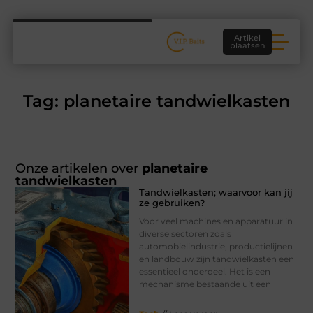
Artikel
plaatsen
Tag: planetaire tandwielkasten
Onze artikelen over
planetaire
tandwielkasten
Tandwielkasten; waarvoor kan jij
ze gebruiken?
Voor veel machines en apparatuur in
diverse sectoren zoals
automobielindustrie, productielijnen
en landbouw zijn tandwielkasten een
essentieel onderdeel. Het is een
mechanisme bestaande uit een