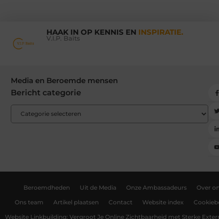
HAAK IN OP KENNIS EN
INSPIRATIE.
V.I.P. Baits
Media en Beroemde mensen
Bericht categorie
Beroemdheden
Uit de Media
Onze Ambassadeurs
Over o
Ons team
Artikel plaatsen
Contact
Website index
Cookiebe
Website Linkbuilding: Vergroot Je Online Zichtbaarheid met Sterke Exter