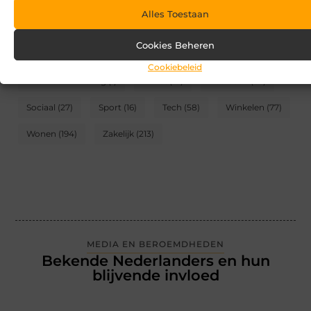
Alles Toestaan
CATEGORIEËN
Cookies Beheren
Blog
(2)
Games
(174)
Gezondheid
(95)
Cookiebeleid
Internet marketing
(1)
Kunst
(10)
Recreatie
(62)
Sociaal
(27)
Sport
(16)
Tech
(58)
Winkelen
(77)
Wonen
(194)
Zakelijk
(213)
MEDIA EN BEROEMDHEDEN
Bekende Nederlanders en hun
blijvende invloed