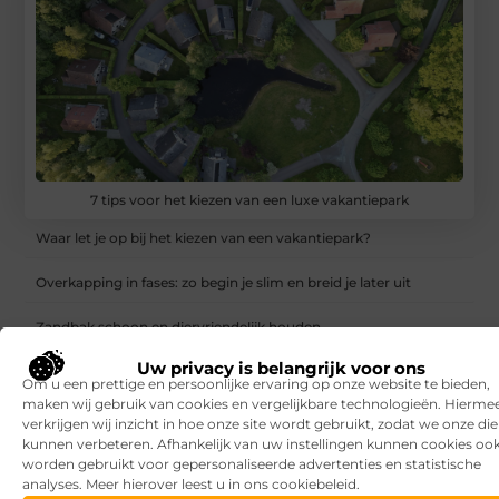
7 tips voor het kiezen van een luxe vakantiepark
Waar let je op bij het kiezen van een vakantiepark?
Overkapping in fases: zo begin je slim en breid je later uit
Zandbak schoon en diervriendelijk houden
Uw privacy is belangrijk voor ons
Vind de perfecte garage in Eerbeek
Om u een prettige en persoonlijke ervaring op onze website te bieden,
maken wij gebruik van cookies en vergelijkbare technologieën. Hierme
Aanrijdbeveiliging: voorkom schade, stilstand en onveilige
verkrijgen wij inzicht in hoe onze site wordt gebruikt, zodat we onze di
situaties op de werkvloer
kunnen verbeteren. Afhankelijk van uw instellingen kunnen cookies oo
worden gebruikt voor gepersonaliseerde advertenties en statistische
Rijlessen in Haarlem? Zo vergroot je jouw kans om sneller te
analyses. Meer hierover leest u in ons cookiebeleid.
slagen