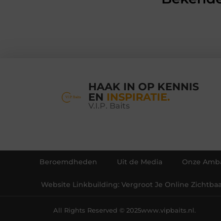
HAAK IN OP KENNIS
EN
INSPIRATIE.
V.I.P. Baits
Beroemdheden
Uit de Media
Onze Amba
Website Linkbuilding: Vergroot Je Online Zichtba
All Rights Reserved © 2025
www.vipbaits.nl.