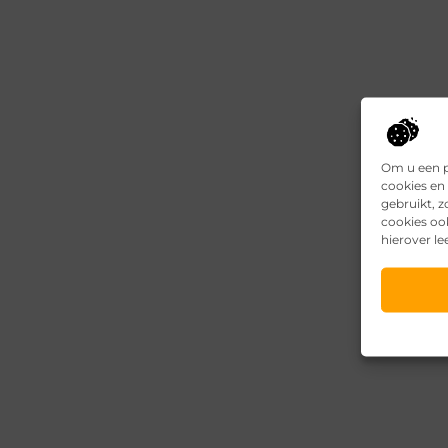
Om u een p
cookies en 
gebruikt, 
cookies oo
hierover le