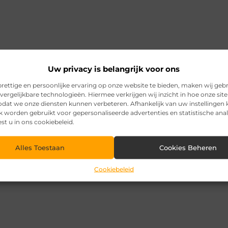
Uw privacy is belangrijk voor ons
rettige en persoonlijke ervaring op onze website te bieden, maken wij geb
vergelijkbare technologieën. Hiermee verkrijgen wij inzicht in hoe onze sit
zodat we onze diensten kunnen verbeteren. Afhankelijk van uw instellingen
k worden gebruikt voor gepersonaliseerde advertenties en statistische ana
est u in ons cookiebeleid.
Alles Toestaan
Cookies Beheren
Cookiebeleid