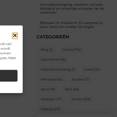
Aanrijdbeveiliging: voorkom schade,
stilstand en onveilige situaties op de
werkvloer
Rijlessen in Haarlem? Zo vergroot je
jouw kans om sneller te slagen
CATEGORIEËN
ruik van
e wordt
Blog
(2)
Games
(174)
 kunnen
lyses. Meer
Gezondheid
(95)
Internet marketing
(1)
Kunst
(10)
Recreatie
(62)
Sociaal
(27)
Sport
(16)
Tech
(58)
Winkelen
(77)
Wonen
(194)
Zakelijk
(213)