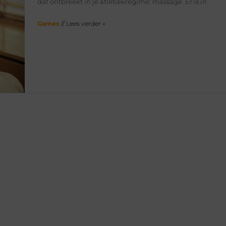
dat ontbreekt in je atletiekregime: massage. Er is in
Games
// Lees verder »