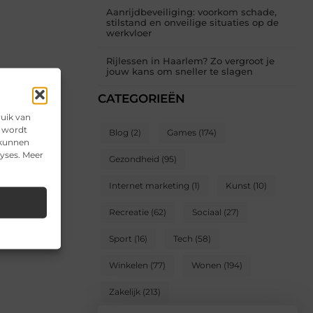
Aanrijdbeveiliging: voorkom schade,
stilstand en onveilige situaties op de
werkvloer
Rijlessen in Haarlem? Zo vergroot je
jouw kans om sneller te slagen
CATEGORIEËN
ruik van
e wordt
Blog
(2)
Games
(174)
 kunnen
lyses. Meer
Gezondheid
(95)
Internet marketing
(1)
Kunst
(10)
Recreatie
(62)
Sociaal
(27)
Sport
(16)
Tech
(58)
Winkelen
(77)
Wonen
(194)
Zakelijk
(213)