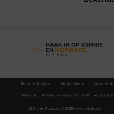
HAAK IN OP KENNIS
EN
INSPIRATIE.
V.I.P. Baits
Beroemdheden
Uit de Media
Onze Amba
Website Linkbuilding: Vergroot Je Online Zichtba
All Rights Reserved © 2025
www.vipbaits.nl.