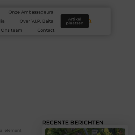
Onze Ambassadeurs
Artikel
ia
Over V.I.P. Baits
plaatsen
Ons team
Contact
RECENTE BERICHTEN
iaal element