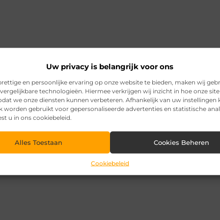
Uw privacy is belangrijk voor ons
rettige en persoonlijke ervaring op onze website te bieden, maken wij geb
vergelijkbare technologieën. Hiermee verkrijgen wij inzicht in hoe onze sit
zodat we onze diensten kunnen verbeteren. Afhankelijk van uw instellingen
k worden gebruikt voor gepersonaliseerde advertenties en statistische ana
est u in ons cookiebeleid.
Alles Toestaan
Cookies Beheren
Cookiebeleid