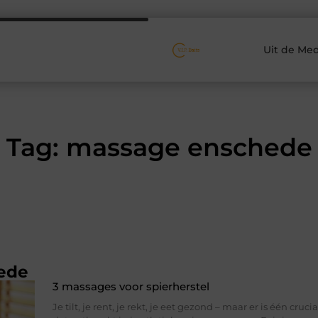
Uit de Med
Tag: massage enschede
ede
3 massages voor spierherstel
Je tilt, je rent, je rekt, je eet gezond – maar er is één cruc