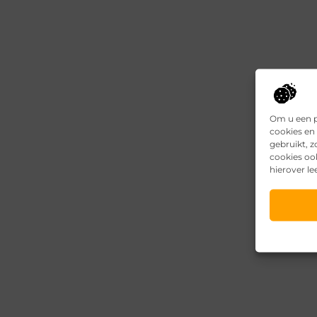
Om u een p
cookies en 
gebruikt, 
cookies oo
hierover le