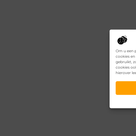
Om u een p
cookies en 
gebruikt, 
cookies oo
hierover le