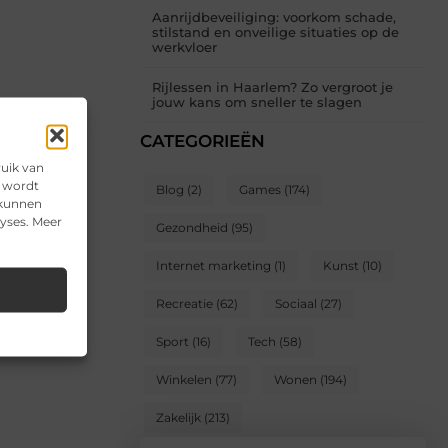
Aanrijdbeveiliging: voorkom schade,
stilstand en onveilige situaties op de
werkvloer
Rijlessen in Haarlem? Zo vergroot je
jouw kans om sneller te slagen
CATEGORIEËN
ruik van
e wordt
Blog
(2)
Games
(174)
 kunnen
lyses. Meer
Gezondheid
(95)
Internet marketing
(1)
Kunst
(10)
Recreatie
(62)
Sociaal
(27)
Sport
(16)
Tech
(58)
Winkelen
(77)
Wonen
(194)
Zakelijk
(213)