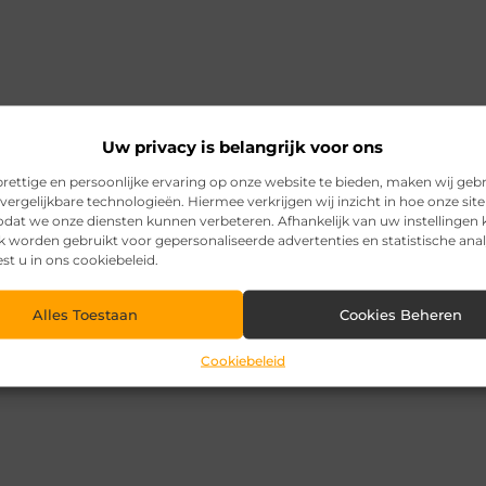
Uw privacy is belangrijk voor ons
rettige en persoonlijke ervaring op onze website te bieden, maken wij geb
vergelijkbare technologieën. Hiermee verkrijgen wij inzicht in hoe onze sit
zodat we onze diensten kunnen verbeteren. Afhankelijk van uw instellingen
k worden gebruikt voor gepersonaliseerde advertenties en statistische ana
est u in ons cookiebeleid.
Alles Toestaan
Cookies Beheren
Cookiebeleid