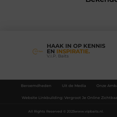
HAAK IN OP KENNIS
EN
INSPIRATIE.
V.I.P. Baits
Beroemdheden
Uit de Media
Onze Amba
Website Linkbuilding: Vergroot Je Online Zichtba
All Rights Reserved © 2025
www.vipbaits.nl.