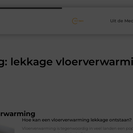
Uit de Med
g: lekkage vloerverwarm
erwarming
Hoe kan een vloerverwarming lekkage ontstaan?
Vloerverwarming is tegenwoordig in veel landen een pop