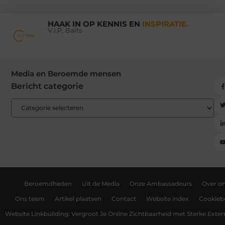
HAAK IN OP KENNIS EN
INSPIRATIE.
V.I.P. Baits
Media en Beroemde mensen
Bericht categorie
Beroemdheden
Uit de Media
Onze Ambassadeurs
Over o
Ons team
Artikel plaatsen
Contact
Website index
Cookiebe
Website Linkbuilding: Vergroot Je Online Zichtbaarheid met Sterke Exter